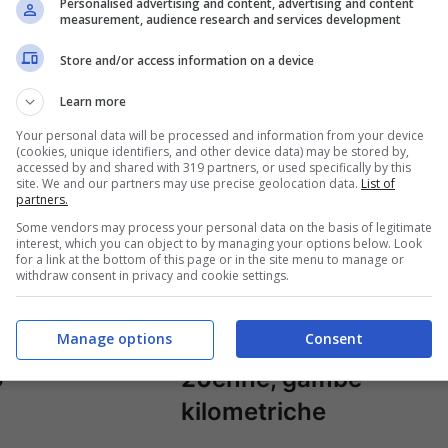
Personalised advertising and content, advertising and content
measurement, audience research and services development
Store and/or access information on a device
Learn more
Your personal data will be processed and information from your device
(cookies, unique identifiers, and other device data) may be stored by,
accessed by and shared with 319 partners, or used specifically by this
site. We and our partners may use precise geolocation data.
List of
partners.
Some vendors may process your personal data on the basis of legitimate
 dei famosi,
Federica Panicucci,
interest, which you can object to by managing your options below. Look
for a link at the bottom of this page or in the site menu to manage or
 prima volta
lo scatto manda in
withdraw consent in privacy and cookie settings.
erita e non in
delirio i fan.
Manage options
Consent
. Ecco il
Sembra una
o
20enne, gambe
kilometriche