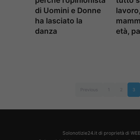
perché l’opinionista
tutto 
di Uomini e Donne
lavoro,
ha lasciato la
mamma
danza
età, p
Previous
1
2
3
Solonotizie24.it di proprietà di W