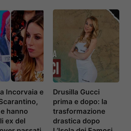
na Incorvaia e
Drusilla Gucci
Scarantino,
prima e dopo: la
ne hanno
trasformazione
li ex del
drastica dopo
over passati
L’Isola dei Famosi