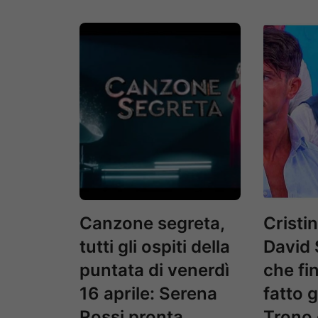
Canzone segreta,
Cristi
tutti gli ospiti della
David 
puntata di venerdì
che fi
16 aprile: Serena
fatto g
Rossi pronta
Trono 