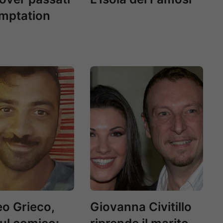
mptation
o Grieco,
Giovanna Civitillo