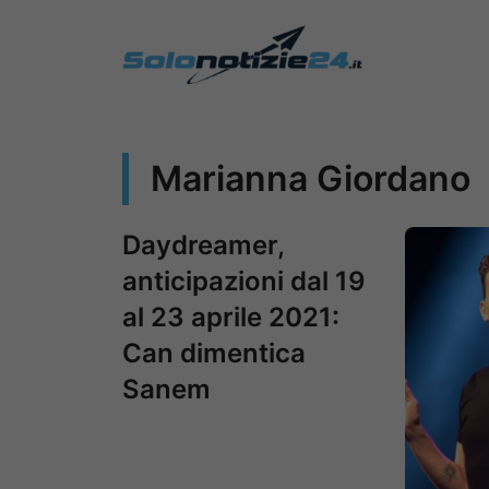
Vai
al
contenuto
Marianna Giordano
Daydreamer,
anticipazioni dal 19
al 23 aprile 2021:
Can dimentica
Sanem