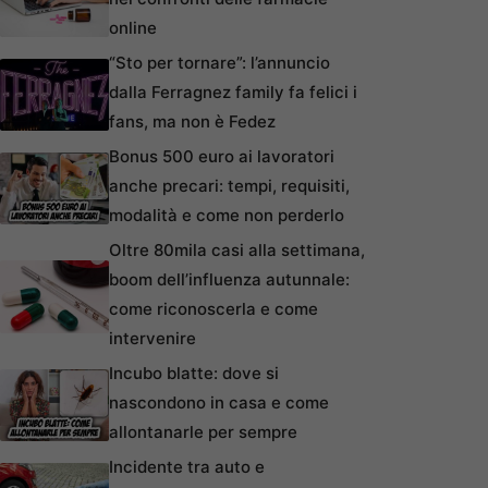
online
“Sto per tornare”: l’annuncio
dalla Ferragnez family fa felici i
fans, ma non è Fedez
Bonus 500 euro ai lavoratori
anche precari: tempi, requisiti,
modalità e come non perderlo
Oltre 80mila casi alla settimana,
boom dell’influenza autunnale:
come riconoscerla e come
intervenire
Incubo blatte: dove si
nascondono in casa e come
allontanarle per sempre
Incidente tra auto e