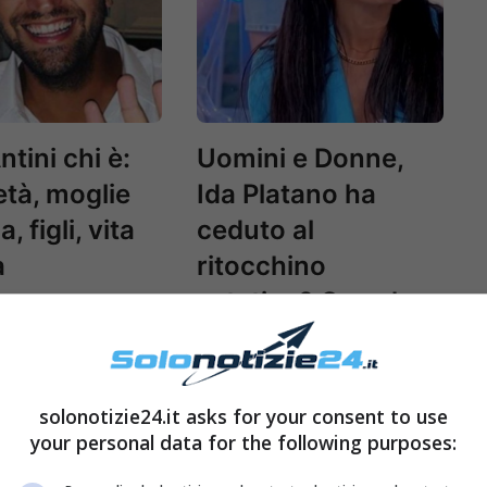
ntini chi è:
Uomini e Donne,
età, moglie
Ida Platano ha
, figli, vita
ceduto al
a
ritocchino
estetico? Cosa ha
fatto da Giacomo
Urtis
solonotizie24.it asks for your consent to use
your personal data for the following purposes: