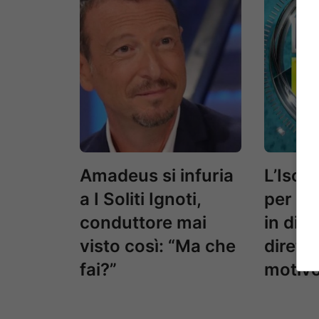
Amadeus si infuria
L’Isola
a I Soliti Ignoti,
per la
conduttore mai
in diff
visto così: “Ma che
diretta
fai?”
motiv