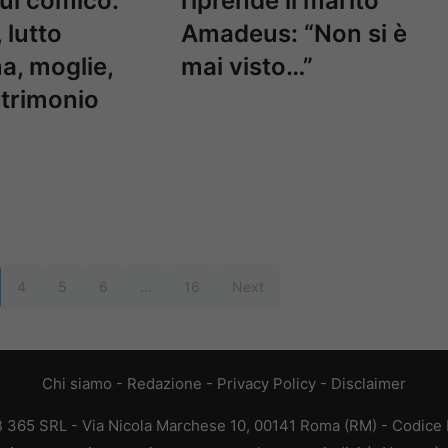
sul comico:
riprende il marito
 lutto
Amadeus: “Non si è
, moglie,
mai visto…”
atrimonio
4
5
6
…
16
Next
Chi siamo
-
Redazione
-
Privacy Policy
-
Disclaimer
EB 365 SRL - Via Nicola Marchese 10, 00141 Roma (RM) - Codice F