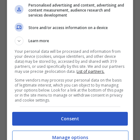
Personalised advertising and content, advertising and
content measurement, audience research and
services development
Store and/or access information on a device
Learn more
Your personal data will be processed and information from
Addio Barbara D’Urso | Triste
your device (cookies, unique identifiers, and other device
data) may be stored by, accessed by and shared with 319
annuncio come un fulmine a ciel
partners, or used specifically by this site. We and our partners
may use precise geolocation data.
List of partners.
sereno
Some vendors may process your personal data on the basis
of legitimate interest, which you can object to by managing
your options below. Look for a link at the bottom of this page
or in the site menu to manage or withdraw consent in privacy
and cookie settings.
Consent
Manage options