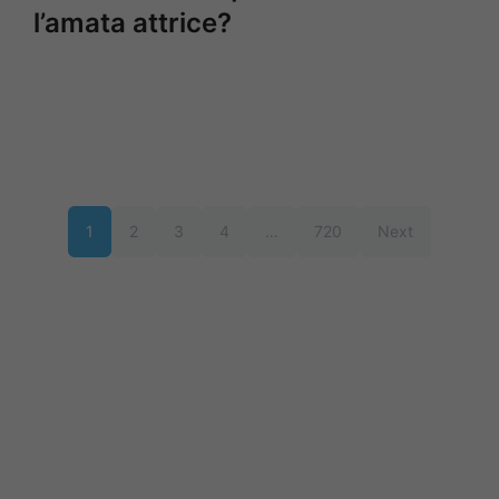
l’amata attrice?
1
2
3
4
…
720
Next