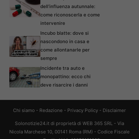
dell’influenza autunnale:
come riconoscerla e come
intervenire
Incubo blatte: dove si
nascondono in casa e
come allontanarle per
sempre
Incidente tra auto e
monopattino: ecco chi
deve risarcire i danni
Chi siamo
-
Redazione
-
Privacy Policy
-
Disclaimer
Solonotizie24.it di proprietà di WEB 365 SRL - Via
Nicola Marchese 10, 00141 Roma (RM) - Codice Fiscale