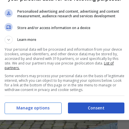
Personalised advertising and content, advertising and content
measurement, audience research and services development
Store and/or access information on a device
o a due ruote che permette il movimento
Learn more
dalle gambe oppure attraverso una propulsione
nell’altro caso si parla di un
velocipede
ed è
Your personal data will be processed and information from your device
(cookies, unique identifiers, and other device data) may be stored by,
letta. Da un punto di vista legislativo quindi, il
accessed by and shared with 319 partners, or used specifically by this
site. We and our partners may use precise geolocation data.
List of
tutti gli effetti
e di conseguenza bisognerà che
partners.
Some vendors may process your personal data on the basis of legitimate
da
.
interest, which you can object to by managing your options below. Look
for a link at the bottom of this page or in the site menu to manage or
withdraw consent in privacy and cookie settings.
Manage options
Consent