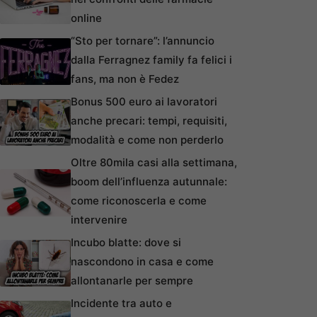
online
“Sto per tornare”: l’annuncio
dalla Ferragnez family fa felici i
fans, ma non è Fedez
Bonus 500 euro ai lavoratori
anche precari: tempi, requisiti,
modalità e come non perderlo
Oltre 80mila casi alla settimana,
boom dell’influenza autunnale:
come riconoscerla e come
intervenire
Incubo blatte: dove si
nascondono in casa e come
allontanarle per sempre
Incidente tra auto e