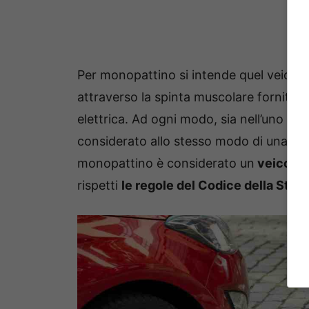
Per monopattino si intende quel veicol
attraverso la spinta muscolare fornita 
elettrica. Ad ogni modo, sia nell’uno che 
considerato allo stesso modo di una bicic
monopattino è considerato un
veicolo a 
rispetti
le regole del Codice della Stra