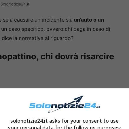
SoloNotizie24.it
se a causare un incidente sia
un’auto o un
 un caso specifico, ovvero chi paga in caso di
dice la normativa al riguardo?
opattino, chi dovrà risarcire
solonotizie24.it asks for your consent to use
your personal data for the following purposes: