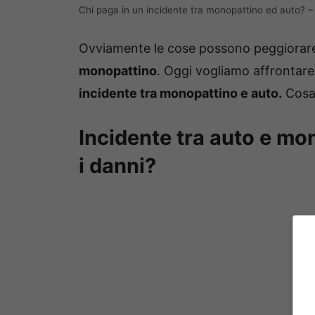
Chi paga in un incidente tra monopattino ed auto? – 
Ovviamente le cose possono peggiorare 
monopattino
. Oggi vogliamo affrontare
incidente tra monopattino e auto.
Cosa 
Incidente tra auto e mon
i danni?