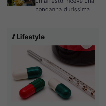
un arresto: riceve una
condanna durissima
Lifestyle