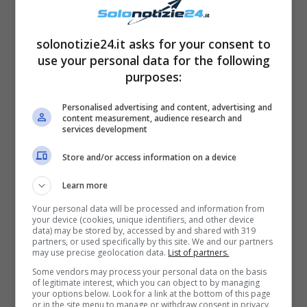
solonotizie24.it asks for your consent to
use your personal data for the following
purposes:
Latte, per Altroconsumo non ci sono dubbi:
Personalised advertising and content, advertising and
sono queste le migliori marche del
content measurement, audience research and
parzialmente scremato UHT
services development
Store and/or access information on a device
Learn more
Gossip
Your personal data will be processed and information from
your device (cookies, unique identifiers, and other device
data) may be stored by, accessed by and shared with 319
partners, or used specifically by this site. We and our partners
may use precise geolocation data.
List of partners.
Some vendors may process your personal data on the basis
of legitimate interest, which you can object to by managing
your options below. Look for a link at the bottom of this page
or in the site menu to manage or withdraw consent in privacy