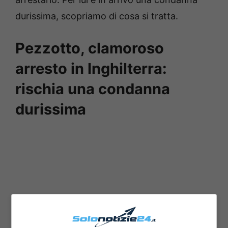
durissima, scopriamo di cosa si tratta.
Pezzotto, clamoroso
arresto in Inghilterra:
rischia una condanna
durissima