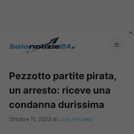
Vai
al
MENU
contenuto
Pezzotto partite pirata,
un arresto: riceve una
condanna durissima
Ottobre 11, 2023
di
Loris Porciello