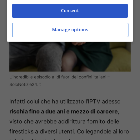
Consent
Manage options
L’incredibile episodio al di fuori dei confini italiani –
SoloNotizie24.it
Infatti colui che ha utilizzato l’IPTV adesso
rischia fino a due ani e mezzo di carcere
,
visto che avrebbe addirittura fornito delle
firesticks a diversi utenti. Collegandole ai loro