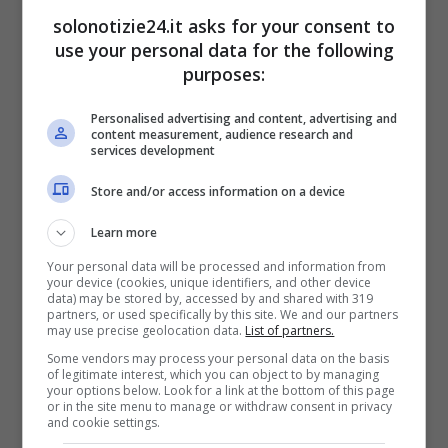
solonotizie24.it asks for your consent to
use your personal data for the following
purposes:
Come abbiamo potuto vedere in Italia è
entrato in vigore la nuova legge che
Personalised advertising and content, advertising and
content measurement, audience research and
condanna sia chi fornisce che chi utilizza la
services development
IPTV. Adesso però il fenomeno sembra aver
Store and/or access information on a device
raggiunto addirittura l’Inghilterra, con le
Learn more
autorità che stanno agendo tempestivamente
Your personal data will be processed and information from
con
l’obiettivo di proteggere la Premier
your device (cookies, unique identifiers, and other device
data) may be stored by, accessed by and shared with 319
League
. A lanciare la notizia ci ha pensato la
partners, or used specifically by this site. We and our partners
may use precise geolocation data.
List of partners.
stampa inglese, che ha comunicato a tutti
Some vendors may process your personal data on the basis
quanto rischia l’uomo che è stato fermato.
of legitimate interest, which you can object to by managing
your options below. Look for a link at the bottom of this page
or in the site menu to manage or withdraw consent in privacy
and cookie settings.