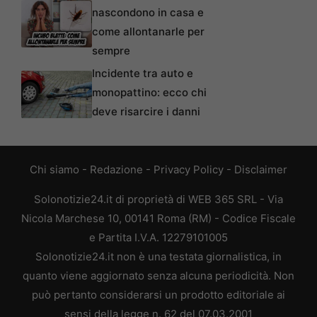
nascondono in casa e
come allontanarle per
sempre
Incidente tra auto e
monopattino: ecco chi
deve risarcire i danni
Chi siamo
-
Redazione
-
Privacy Policy
-
Disclaimer
Solonotizie24.it di proprietà di WEB 365 SRL - Via
Nicola Marchese 10, 00141 Roma (RM) - Codice Fiscale
e Partita I.V.A. 12279101005
Solonotizie24.it non è una testata giornalistica, in
quanto viene aggiornato senza alcuna periodicità. Non
può pertanto considerarsi un prodotto editoriale ai
sensi della legge n. 62 del 07.03.2001