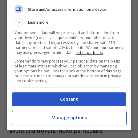
Store and/or access information on a device
Learn more
Your personal data will be processed and information from
your device (cookies, unique identifiers, and other device
data) may be stored by, accessed by and shared with 319
partners, or used specifically by this site. We and our partners
may use precise geolocation data.
List of partners.
Marge Simpson con Homer – Screenshot Youtube H.J.
Some vendors may process your personal data on the basis
Simpson – SoloNotizie24.it
of legitimate interest, which you can object to by managing
your options below. Look for a link at the bottom of this page
Marge Simpson è la matriarca della famiglia,
or in the site menu to manage or withdraw consent in privacy
and cookie settings.
colei che cerca di mantenere un po’ la rotta
nel mezzo di tutte le strampalate trovate di
Consent
figli e marito. Per quanto riguarda la nascita di
Bart, forse il personaggio più simpatico di
Manage options
tutta la serie, il creatore Matt Groening ha
avuto una trovata molto particolare.