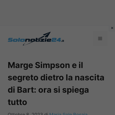
Vai
al
MENU
contenuto
Marge Simpson e il
segreto dietro la nascita
di Bart: ora si spiega
tutto
Ottobre 8, 2023
di
Maria Sole Bosaia