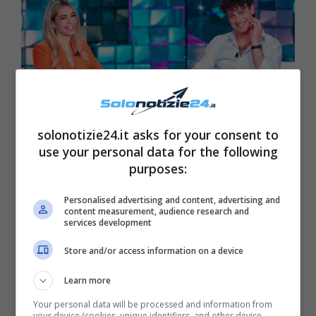
solonotizie24.it asks for your consent to
use your personal data for the following
purposes:
Maria De Filippi addio difficile – Solonitizie24
Personalised advertising and content, advertising and
content measurement, audience research and
Al tempo stesso, ecco che a fare discutere i
services development
media è stata anche la
presunta crisi nata tra
Store and/or access information on a device
Federico Nicotera e Carola
, che in un primo
Learn more
momento non era stata confermata dai
Your personal data will be processed and information from
diretti interessati. Un silenzio che non primo
your device (cookies, unique identifiers, and other device