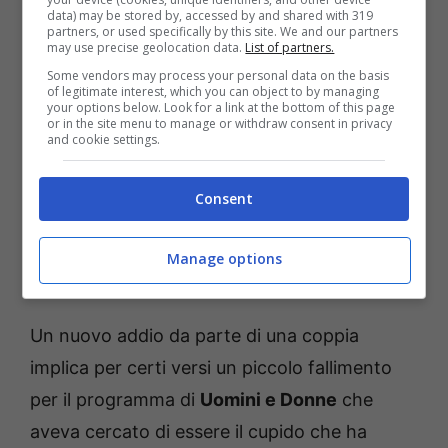
data) may be stored by, accessed by and shared with 319
momento aveva lasciato intendere ai fan che
partners, or used specifically by this site. We and our partners
may use precise geolocation data.
List of partners.
si trattasse di un momento passeggero per i
Some vendors may process your personal data on the basis
due
ex di Uomini e Donne
, ma in queste
of legitimate interest, which you can object to by managing
your options below. Look for a link at the bottom of this page
ultime ore è arrivata una notizia che la tante
or in the site menu to manage or withdraw consent in privacy
and cookie settings.
che non lascia più ombra di dubbio dato che
per la coppia è ormai certo l’addio definitivo.
Consent
Maria De Filippi senza parole
Manage options
per l’accaduto
Un nuovo addio da parte di una coppia
implica per certi versi un piccolo fallimento
per il programma di
Uomini e Donne
che
aveva cercato di essere il cupido che ha