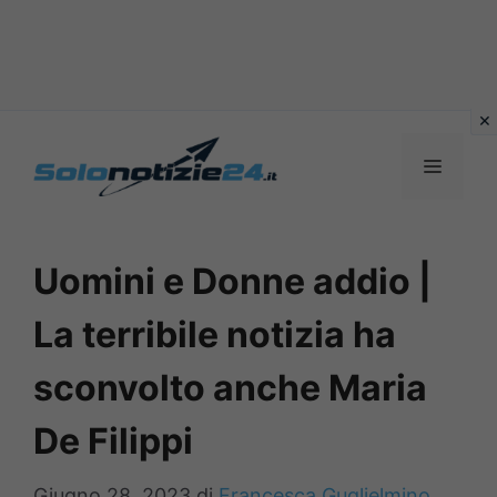
Vai
al
MENU
contenuto
Uomini e Donne addio |
La terribile notizia ha
sconvolto anche Maria
De Filippi
Giugno 28, 2023
di
Francesca Guglielmino