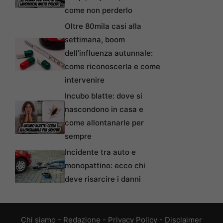
come non perderlo
Oltre 80mila casi alla
settimana, boom
dell’influenza autunnale:
come riconoscerla e come
intervenire
Incubo blatte: dove si
nascondono in casa e
come allontanarle per
sempre
Incidente tra auto e
monopattino: ecco chi
deve risarcire i danni
Chi siamo
-
Redazione
-
Privacy Policy
-
Disclaimer