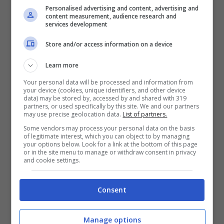
Personalised advertising and content, advertising and
content measurement, audience research and
services development
Store and/or access information on a device
Learn more
Your personal data will be processed and information from
your device (cookies, unique identifiers, and other device
data) may be stored by, accessed by and shared with 319
WhatsApp nuovo
partners, or used specifically by this site. We and our partners
may use precise geolocation data.
List of partners.
aggiornamento: addio chat di
Some vendors may process your personal data on the basis
gruppi e non solo
of legitimate interest, which you can object to by managing
your options below. Look for a link at the bottom of this page
or in the site menu to manage or withdraw consent in privacy
and cookie settings.
Consent
Manage options