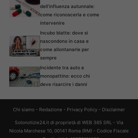
dell’influenza autunnale:
come riconoscerla e come
intervenire
Incubo blatte: dove si
nascondono in casa e
come allontanarle per
sempre
Incidente tra auto e
monopattino: ecco chi
deve risarcire i danni
Chi siamo
-
Redazione
-
Privacy Policy
-
Disclaimer
Solonotizie24.it di proprietà di WEB 365 SRL - Via
Nicola Marchese 10, 00141 Roma (RM) - Codice Fiscale