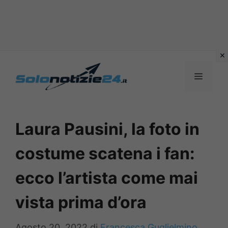
Vai
al
MENU
contenuto
Laura Pausini, la foto in
costume scatena i fan:
ecco l’artista come mai
vista prima d’ora
Agosto 20, 2022
di
Francesca Guglielmino