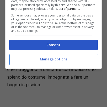
data) may be stored by, accessed by and shared with 319
catturato l’attenzione dei fa.
partners, or used specifically by this site. We and our partners
may use precise geolocation data.
List of partners.
Some vendors may process your personal data on the basis
La cantante divina in costume
of legitimate interest, which you can object to by managing
your options below. Look for a link at the bottom of this page
or in the site menu to manage or withdraw consent in privacy
and cookie settings.
Ebbene sì, come abbiamo avuto modo di
spiegare precedentemente a tenere banco
Consent
nel mondo del web troviamo alcune bellissime
foto che
Laura Pausini
ha condiviso nella sua
Manage options
pagina Instagram alcuni giorni fa. Immagini
che ritraggono la cantante con indosso uno
splendido costume, impegnata a fare un
bagno in piscina.