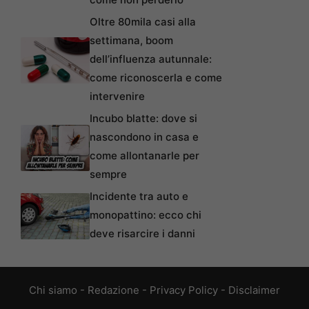
Oltre 80mila casi alla
settimana, boom
dell’influenza autunnale:
come riconoscerla e come
intervenire
Incubo blatte: dove si
nascondono in casa e
come allontanarle per
sempre
Incidente tra auto e
monopattino: ecco chi
deve risarcire i danni
Chi siamo
-
Redazione
-
Privacy Policy
-
Disclaimer