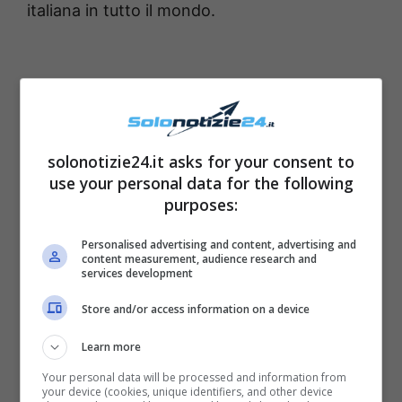
italiana in tutto il mondo.
solonotizie24.it asks for your consent to
use your personal data for the following
purposes:
Personalised advertising and content, advertising and
content measurement, audience research and
services development
Adesso, comunque sia,
Laura Pausini si trova
Store and/or access information on a device
insieme alla propria famiglia continuando
Learn more
così a godere in toto delle bellissime
Your personal data will be processed and information from
giornate
d’estate
, ma alcune foto hanno
your device (cookies, unique identifiers, and other device