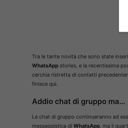
Tra le tante novità che sono state inser
WhatsApp
stories, e la recentissima pos
cerchia ristretta di contatti precedente
finisce qui.
Addio chat di gruppo ma…
Le chat di gruppo continueranno ad esser
messaggistica di
WhatsApp
, ma il quar