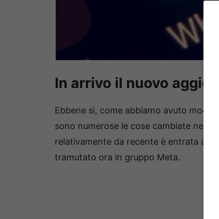
In arrivo il nuovo agg
Ebbene sì, come abbiamo avuto modo di
sono numerose le cose cambiate nell’ap
relativamente da recente è entrata a fa
tramutato ora in gruppo Meta.