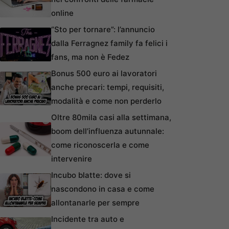
online
“Sto per tornare”: l’annuncio
dalla Ferragnez family fa felici i
fans, ma non è Fedez
Bonus 500 euro ai lavoratori
anche precari: tempi, requisiti,
modalità e come non perderlo
Oltre 80mila casi alla settimana,
boom dell’influenza autunnale:
come riconoscerla e come
intervenire
Incubo blatte: dove si
nascondono in casa e come
allontanarle per sempre
Incidente tra auto e