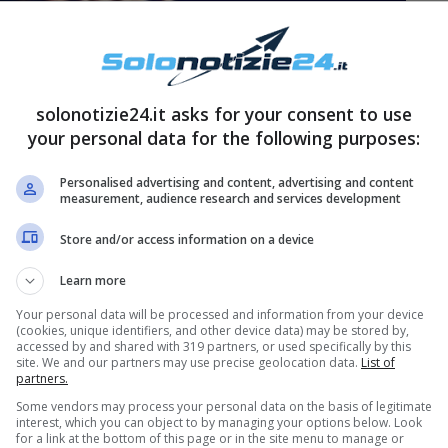
solonotizie24.it asks for your consent to use
your personal data for the following purposes:
iornamento di WhatsApp
Personalised advertising and content, advertising and content
measurement, audience research and services development
 spiegare recentemente nel corso degli anni
Store and/or access information on a device
p di messaggistica di
WhatsApp
che
Learn more
r parte del quartier generale di Facebook,
Your personal data will be processed and information from your device
(cookies, unique identifiers, and other device data) may be stored by,
accessed by and shared with 319 partners, or used specifically by this
site. We and our partners may use precise geolocation data.
List of
partners.
Some vendors may process your personal data on the basis of legitimate
interest, which you can object to by managing your options below. Look
for a link at the bottom of this page or in the site menu to manage or