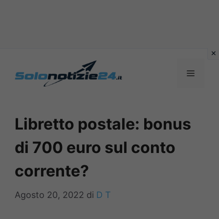
Vai
al
MENU
contenuto
Libretto postale: bonus
di 700 euro sul conto
corrente?
Agosto 20, 2022
di
D T