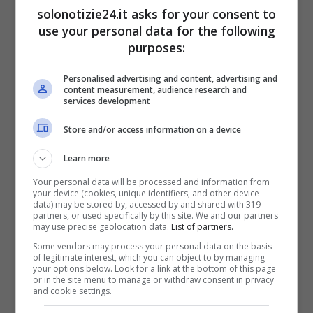
solonotizie24.it asks for your consent to
conto corrente bancario attraverso l’app
use your personal data for the following
BancoPosta (servizio Open), oppure con
purposes:
assegno, contanti allo sportello dell’ufficio, o
Personalised advertising and content, advertising and
con un Girofondo da un Libretto Ordinario e,
content measurement, audience research and
services development
per chi l’avesse, dal proprio conto corrente
postale. Questo consentirà pure di
usufruire
Store and/or access information on a device
di un interesse più elevato aderendo
Learn more
all’Offerta Supersmart.
Your personal data will be processed and information from
your device (cookies, unique identifiers, and other device
data) may be stored by, accessed by and shared with 319
Unitamente a questo tipo di servizio, vi è
partners, or used specifically by this site. We and our partners
may use precise geolocation data.
List of partners.
anche quello di Carta Libretto, utile a
Some vendors may process your personal data on the basis
supervisionare la movimentazione contabile,
of legitimate interest, which you can object to by managing
your options below. Look for a link at the bottom of this page
quindi il saldo
ma anche in funzione di
or in the site menu to manage or withdraw consent in privacy
and cookie settings.
prelevare denaro
e per effettuare Girofondi