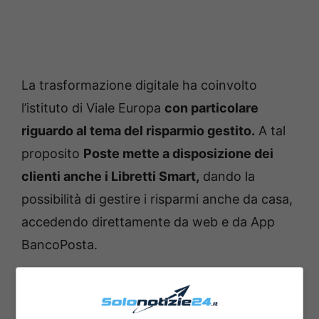
La trasformazione digitale ha coinvolto
l’istituto di Viale Europa
con particolare
riguardo al tema del risparmio gestito.
A tal
proposito
Poste mette a disposizione dei
clienti anche i Libretti Smart,
dando la
possibilità di gestire i risparmi anche da casa,
accedendo direttamente da web e da App
BancoPosta.
L’apertura del Libretto Smart può avvenire
online
, semplicemente tramite bonifico da