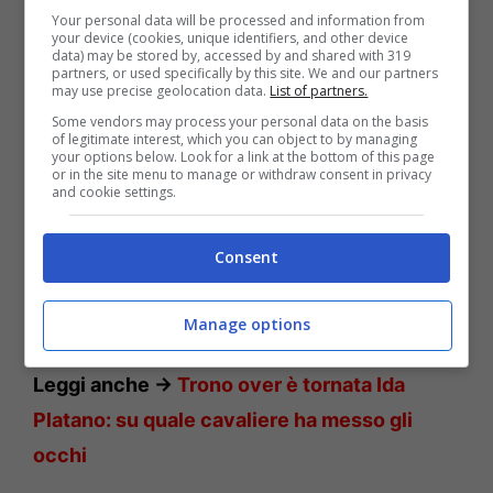
Your personal data will be processed and information from
your device (cookies, unique identifiers, and other device
data) may be stored by, accessed by and shared with 319
partners, or used specifically by this site. We and our partners
may use precise geolocation data.
List of partners.
Some vendors may process your personal data on the basis
of legitimate interest, which you can object to by managing
your options below. Look for a link at the bottom of this page
or in the site menu to manage or withdraw consent in privacy
and cookie settings.
Consent
Manage options
Ida e l’ex Riccardo – Solonotizie24
Leggi anche ->
Trono over è tornata Ida
Platano: su quale cavaliere ha messo gli
occhi