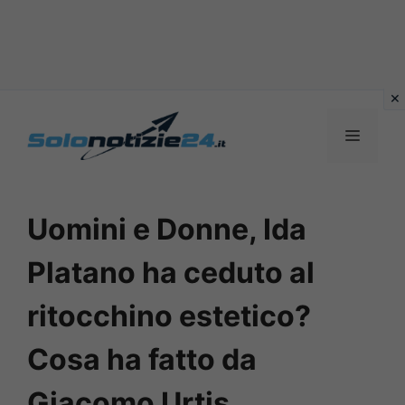
Vai
al
MENU
contenuto
Uomini e Donne, Ida
Platano ha ceduto al
ritocchino estetico?
Cosa ha fatto da
Giacomo Urtis