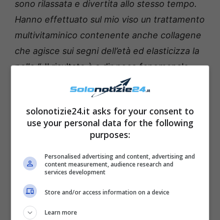
sono rilassata e divertita allo stesso tempo.
Hanno effettuato sul mio viso un trattamento
multivitaminico contenente anche collagene
che agisce sui segni dell’età ed elasticizza la
pelle “.
Il risultato è a dir poco fenomenale,
anche se tanti sostengono che non ne aveva
bisogno
.
solonotizie24.it asks for your consent to
use your personal data for the following
purposes:
Personalised advertising and content, advertising and
content measurement, audience research and
services development
Store and/or access information on a device
Learn more