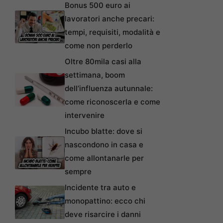
Bonus 500 euro ai
lavoratori anche precari:
tempi, requisiti, modalità e
come non perderlo
Oltre 80mila casi alla
settimana, boom
dell’influenza autunnale:
come riconoscerla e come
intervenire
Incubo blatte: dove si
nascondono in casa e
come allontanarle per
sempre
Incidente tra auto e
monopattino: ecco chi
deve risarcire i danni