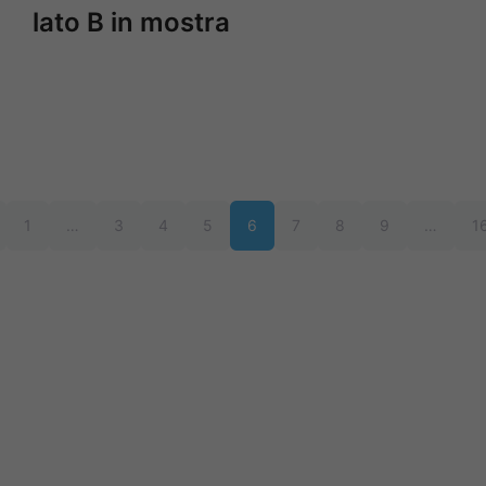
lato B in mostra
1
…
3
4
5
6
7
8
9
…
1