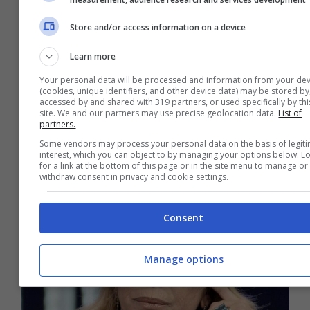
Store and/or access information on a device
Learn more
Your personal data will be processed and information from your dev
(cookies, unique identifiers, and other device data) may be stored by
Can Yaman e Demet Ozdemir di
accessed by and shared with 319 partners, or used specifically by thi
site. We and our partners may use precise geolocation data.
List of
nuovo insieme? Ecco l’indizio sul
partners.
web
Some vendors may process your personal data on the basis of legit
interest, which you can object to by managing your options below. L
for a link at the bottom of this page or in the site menu to manage or
withdraw consent in privacy and cookie settings.
Consent
Manage options