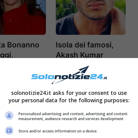
ta Bonanno
Isola dei famosi,
oggi,
Akash Kumar
dibile
fidanzato con
rmazione
un’ex tronista? Il
 di Amici
nome bomba
solonotizie24.it asks for your consent to use
your personal data for the following purposes:
Personalised advertising and content, advertising and content
measurement, audience research and services development
Store and/or access information on a device