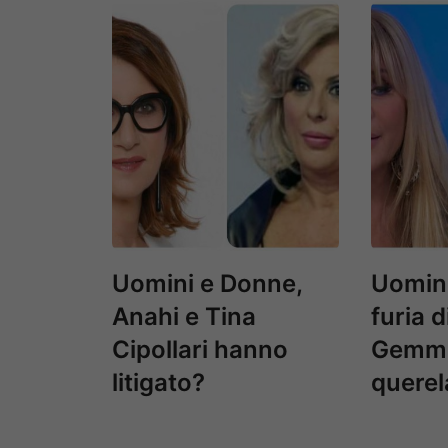
Uomini e Donne,
Uomini
Anahi e Tina
furia d
Cipollari hanno
Gemma
litigato?
querel