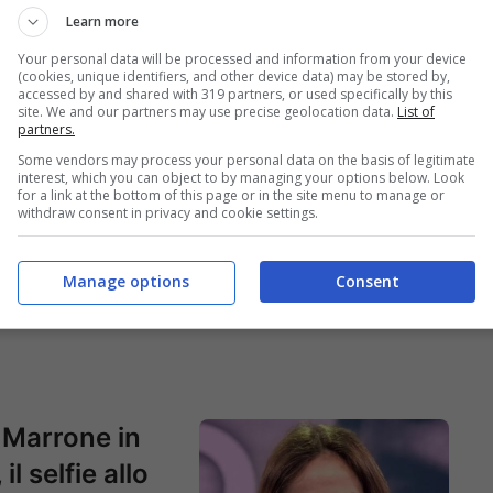
Learn more
Your personal data will be processed and information from your device
(cookies, unique identifiers, and other device data) may be stored by,
accessed by and shared with 319 partners, or used specifically by this
site. We and our partners may use precise geolocation data.
List of
partners.
Some vendors may process your personal data on the basis of legitimate
interest, which you can object to by managing your options below. Look
a Pellegrini,
Paolo Ciavarro e la
for a link at the bottom of this page or in the site menu to manage or
withdraw consent in privacy and cookie settings.
statuario
dedica d’amore a
a doccia: la
suo fratello: la
Manage options
Consent
oom di like
dolce foto
Marrone in
il selfie allo