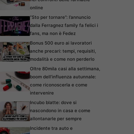
online
“Sto per tornare”: l’annuncio
dalla Ferragnez family fa felici i
fans, ma non è Fedez
Bonus 500 euro ai lavoratori
anche precari: tempi, requisiti,
modalità e come non perderlo
Oltre 80mila casi alla settimana,
boom dell’influenza autunnale:
come riconoscerla e come
intervenire
Incubo blatte: dove si
nascondono in casa e come
allontanarle per sempre
Incidente tra auto e