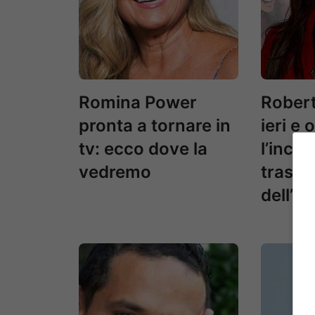
Romina Power
Rober
pronta a tornare in
ieri e 
tv: ecco dove la
l’incre
vedremo
trasfo
dell’ex