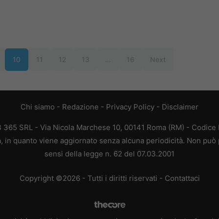
10
11
12
13
…
16
Next
Chi siamo
-
Redazione
-
Privacy Policy
-
Disclaimer
EB 365 SRL - Via Nicola Marchese 10, 00141 Roma (RM) - Codice F
ca, in quanto viene aggiornato senza alcuna periodicità. Non può 
sensi della legge n. 62 del 07.03.2001
Copyright ©2026 - Tutti i diritti riservati -
Contattaci