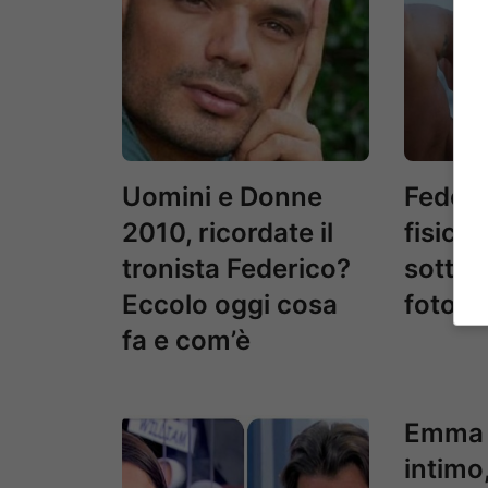
Uomini e Donne
Federic
2010, ricordate il
fisico 
tronista Federico?
sotto l
Eccolo oggi cosa
foto b
fa e com’è
Emma 
intimo, 