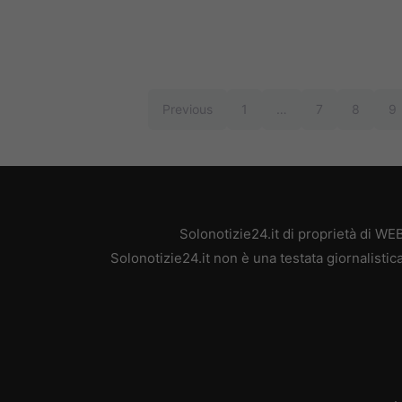
Previous
1
…
7
8
9
Solonotizie24.it di proprietà di W
Solonotizie24.it non è una testata giornalisti