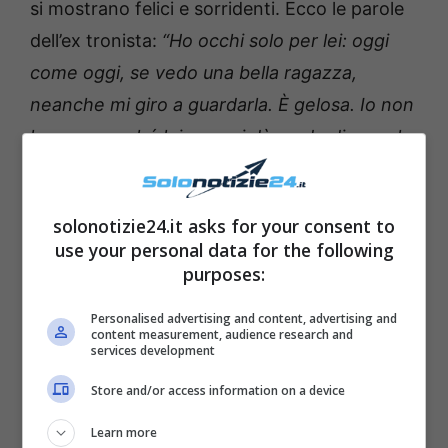
si mostrano felici e sorridenti. Ecco le parole
dell’ex tronista:
“Ho occhi solo per lei: oggi
come oggi, se vedo una bella ragazza,
neanche mi giro a guardarla. È gelosa. Io non
lo sono perché lei non mi dà modo di esserlo:
vedo che ha occhi solo per me. Mi fido
ciecamente”
.
solonotizie24.it asks for your consent to
use your personal data for the following
purposes:
Personalised advertising and content, advertising and
content measurement, audience research and
services development
Store and/or access information on a device
Learn more