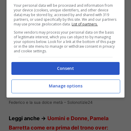
Your personal data will be processed and information from
your device (cookies, unique identifiers, and other device
data) may be stored by, accessed by and shared with 319
partners, or used specifically by this site. We and our partners
may use precise geolocation data.
List of partners.
Some vendors may process your personal data on the basis
of legitimate interest, which you can object to by managing
your options below. Look for a link at the bottom of this page
or in the site menu to manage or withdraw consent in privacy
and cookie settings.
Consent
Manage options
Federico e la sua dolce metà – Solonotizie24
Leggi anche ->
Uomini e Donne, Pamela
Barretta come era prima del trono over: