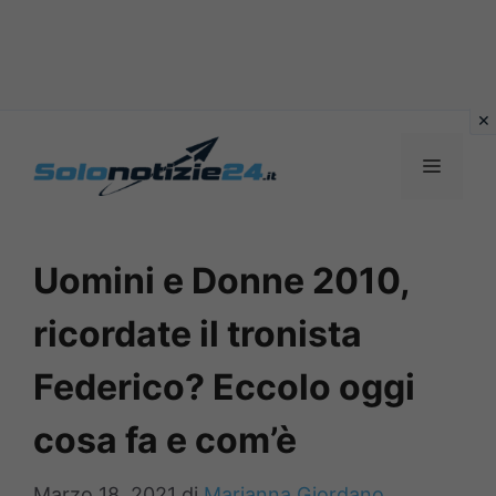
Vai
al
MENU
contenuto
Uomini e Donne 2010,
ricordate il tronista
Federico? Eccolo oggi
cosa fa e com’è
Marzo 18, 2021
di
Marianna Giordano