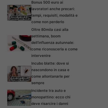
Bonus 500 euro ai
lavoratori anche precari:
tempi, requisiti, modalità e
come non perderlo
Oltre 80mila casi alla
settimana, boom
dell’influenza autunnale:
come riconoscerla e come
intervenire
Incubo blatte: dove si
nascondono in casa e
come allontanarle per
sempre
Incidente tra auto e
monopattino: ecco chi
deve risarcire i danni