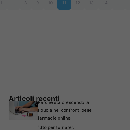
1
…
8
9
10
11
12
13
14
…
Articoli recenti
Perché sta crescendo la
fiducia nei confronti delle
farmacie online
“Sto per tornare”: