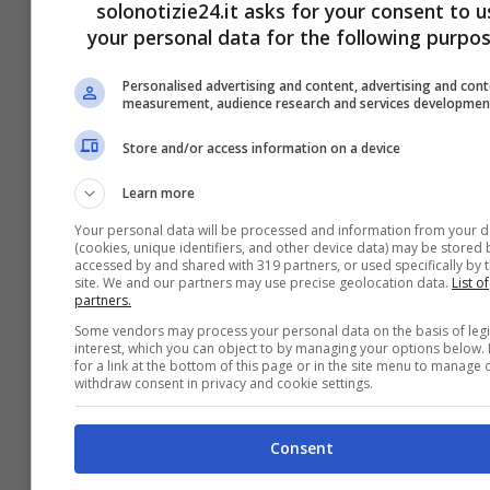
65 anni: come si è presentata
solonotizie24.it asks for your consent to u
your personal data for the following purpos
Personalised advertising and content, advertising and con
measurement, audience research and services developmen
Store and/or access information on a device
Learn more
Your personal data will be processed and information from your d
(cookies, unique identifiers, and other device data) may be stored 
accessed by and shared with 319 partners, or used specifically by t
site. We and our partners may use precise geolocation data.
List of
partners.
Some vendors may process your personal data on the basis of leg
interest, which you can object to by managing your options below.
for a link at the bottom of this page or in the site menu to manage 
withdraw consent in privacy and cookie settings.
Uomini e Donne, bufera su
Alessandro: le parole dette
Consent
scatenato il putiferio