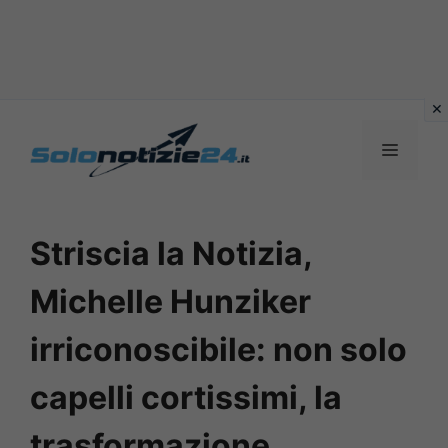
Vai
al
MENU
contenuto
Striscia la Notizia,
Michelle Hunziker
irriconoscibile: non solo
capelli cortissimi, la
trasformazione