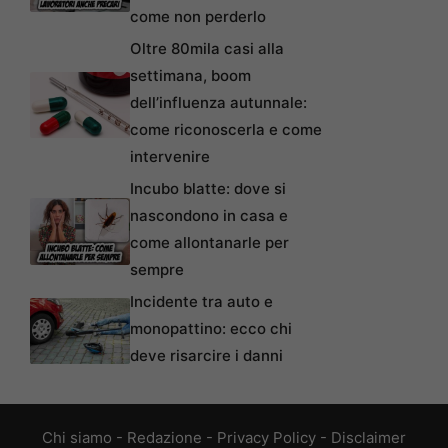
come non perderlo
Oltre 80mila casi alla
settimana, boom
dell’influenza autunnale:
come riconoscerla e come
intervenire
Incubo blatte: dove si
nascondono in casa e
come allontanarle per
sempre
Incidente tra auto e
monopattino: ecco chi
deve risarcire i danni
Chi siamo
-
Redazione
-
Privacy Policy
-
Disclaimer