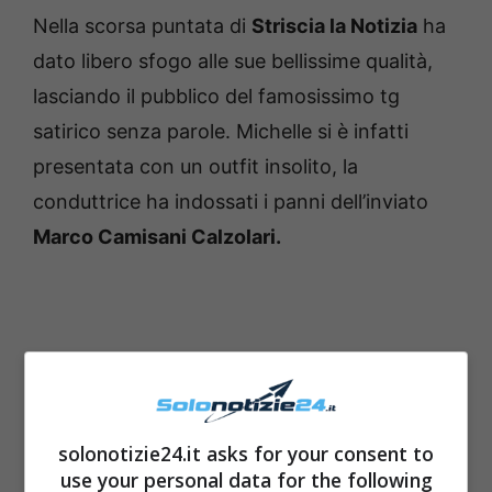
Nella scorsa puntata di
Striscia la Notizia
ha
dato libero sfogo alle sue bellissime qualità,
lasciando il pubblico del famosissimo tg
satirico senza parole. Michelle si è infatti
presentata con un outfit insolito, la
conduttrice ha indossati i panni dell’inviato
Marco Camisani Calzolari.
solonotizie24.it asks for your consent to
use your personal data for the following