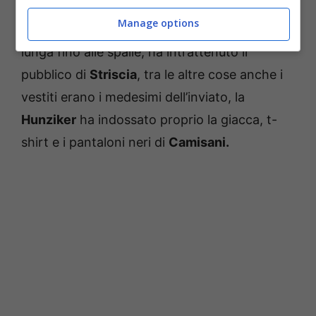
Manage options
Con tanto di barba, baffi e parrucca scura
lunga fino alle spalle, ha intrattenuto il
pubblico di
Striscia
, tra le altre cose anche i
vestiti erano i medesimi dell’inviato, la
Hunziker
ha indossato proprio la giacca, t-
shirt e i pantaloni neri di
Camisani.