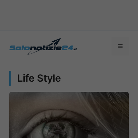
Vai
al
MENU
contenuto
Life Style