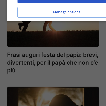
Manage options
Frasi auguri festa del papà: brevi,
divertenti, per il papà che non c’è
più