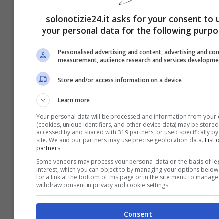
solonotizie24.it asks for your consent to 
your personal data for the following purpo
Personalised advertising and content, advertising and co
measurement, audience research and services developme
Store and/or access information on a device
Learn more
Your personal data will be processed and information from your 
(cookies, unique identifiers, and other device data) may be stored
accessed by and shared with 319 partners, or used specifically by 
site. We and our partners may use precise geolocation data.
List o
Come sconfiggere la cellulite: gli
partners.
esercizi giusti per eliminarla
Some vendors may process your personal data on the basis of leg
interest, which you can object to by managing your options below
for a link at the bottom of this page or in the site menu to manage
withdraw consent in privacy and cookie settings.
Consent