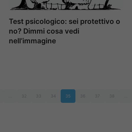
Test psicologico: sei protettivo o
no? Dimmi cosa vedi
nell’immagine
…
32
33
34
35
36
37
38
…