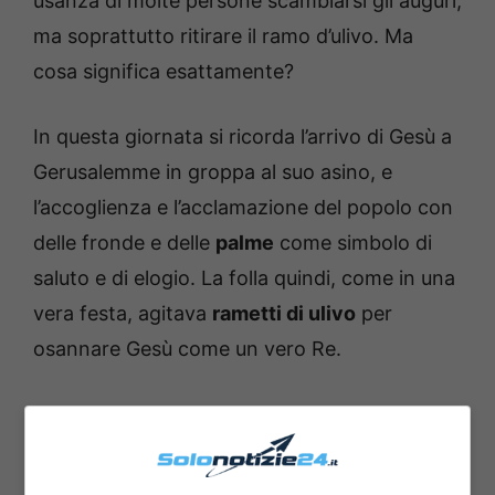
usanza di molte persone scambiarsi gli auguri,
ma soprattutto ritirare il ramo d’ulivo. Ma
cosa significa esattamente?
In questa giornata si ricorda l’arrivo di Gesù a
Gerusalemme in groppa al suo asino, e
l’accoglienza e l’acclamazione del popolo con
delle fronde e delle
palme
come simbolo di
saluto e di elogio. La folla quindi, come in una
vera festa, agitava
rametti di ulivo
per
osannare Gesù come un vero Re.