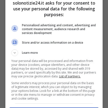
solonotizie24.it asks for your consent to
use your personal data for the following
purposes:
Personalised advertising and content, advertising and
content measurement, audience research and
services development
Store and/or access information on a device
Gesù entra nel paese e va incontro alla
Learn more
passione, e quindi alla sofferenza, alla morte
Your personal data will be processed and information from
e infine, alla resurrezione. Il termine Pasqua,
your device (cookies, unique identifiers, and other device
data) may be stored by, accessed by and shared with 319
assume il significato di “passaggio”, appunto il
partners, or used specifically by this site. We and our partners
may use precise geolocation data.
List of partners.
passaggio del Messia dalla morte alla
Some vendors may process your personal data on the basis
resurrezione, e quindi alla vita.
of legitimate interest, which you can object to by managing
your options below. Look for a link at the bottom of this page
or in the site menu to manage or withdraw consent in privacy
Domenica delle Palme:
and cookie settings.