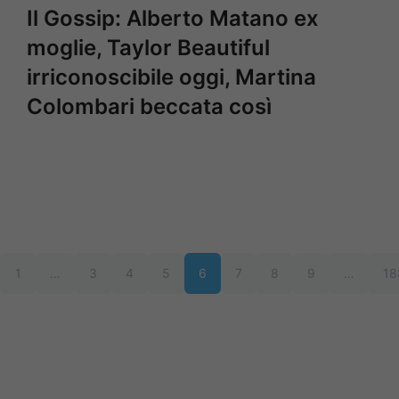
Il Gossip: Alberto Matano ex
moglie, Taylor Beautiful
irriconoscibile oggi, Martina
Colombari beccata così
1
…
3
4
5
6
7
8
9
…
18