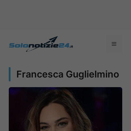
Vai
al
MENU
contenuto
Francesca Guglielmino