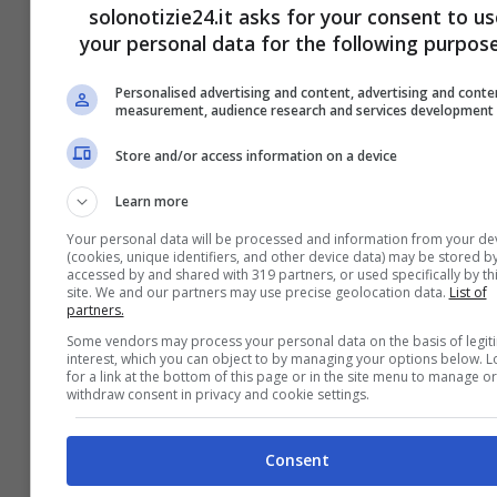
solonotizie24.it asks for your consent to us
your personal data for the following purpose
Personalised advertising and content, advertising and conte
measurement, audience research and services development
Store and/or access information on a device
“Divino” cambio look per
Learn more
Federica Pellegrini: come si
Your personal data will be processed and information from your de
(cookies, unique identifiers, and other device data) may be stored by
prepara per il matrimonio
accessed by and shared with 319 partners, or used specifically by th
site. We and our partners may use precise geolocation data.
List of
partners.
Some vendors may process your personal data on the basis of legit
interest, which you can object to by managing your options below. 
for a link at the bottom of this page or in the site menu to manage or
withdraw consent in privacy and cookie settings.
Consent