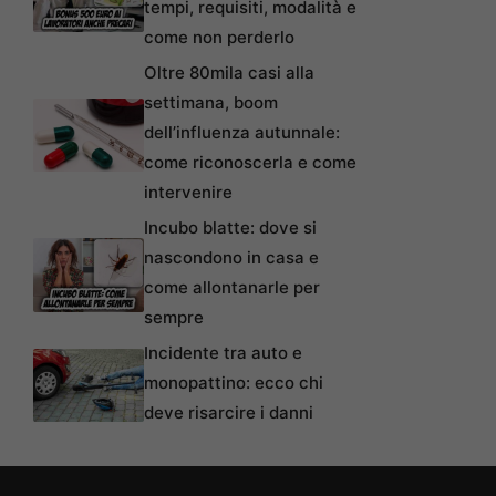
tempi, requisiti, modalità e
come non perderlo
Oltre 80mila casi alla
settimana, boom
dell’influenza autunnale:
come riconoscerla e come
intervenire
Incubo blatte: dove si
nascondono in casa e
come allontanarle per
sempre
Incidente tra auto e
monopattino: ecco chi
deve risarcire i danni