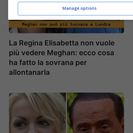
Manage options
La Regina Elisabetta non vuole
più vedere Meghan: ecco cosa
ha fatto la sovrana per
allontanarla