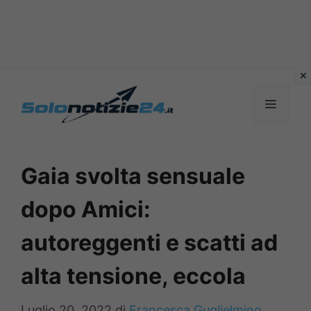
Vai
al
MENU
contenuto
Gaia svolta sensuale
dopo Amici:
autoreggenti e scatti ad
alta tensione, eccola
Luglio 20, 2022
di
Francesca Guglielmino