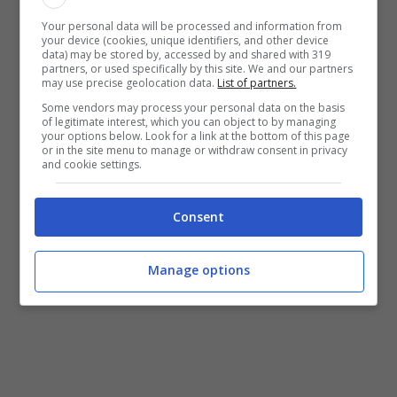
e di un cambiamento ma il Senato dopo la
Your personal data will be processed and information from
partecipazione al programma.
your device (cookies, unique identifiers, and other device
data) may be stored by, accessed by and shared with 319
partners, or used specifically by this site. We and our partners
may use precise geolocation data.
List of partners.
Svolta sensuale e autoreggenti
Some vendors may process your personal data on the basis
per Gaia
of legitimate interest, which you can object to by managing
your options below. Look for a link at the bottom of this page
or in the site menu to manage or withdraw consent in privacy
and cookie settings.
Ebbene sì, nel mirino dell’attenzione del web
troviamo un
successo social che in queste
Consent
ore ha riscosso la cantante Gaia nonché
punta di diamante dell’edizione 19 della
Manage options
scuola di Amici di Maria De Filippi
.