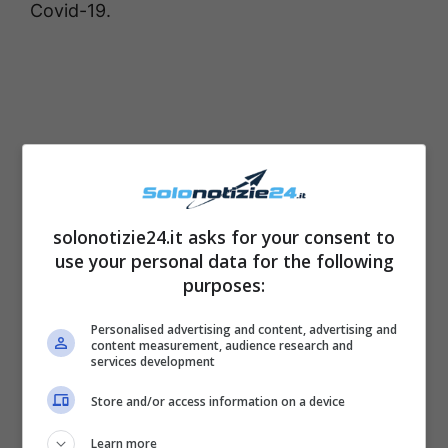
Covid-19.
solonotizie24.it asks for your consent to
use your personal data for the following
purposes:
Personalised advertising and content, advertising and
A tenere banco nel mondo del web in queste
content measurement, audience research and
services development
ore, invece, troviamo alcuni scatti condivisi
nella pagina Instagram ufficiale della cantante
Store and/or access information on a device
è che la vostra non è pieno della sua bellezza
Learn more