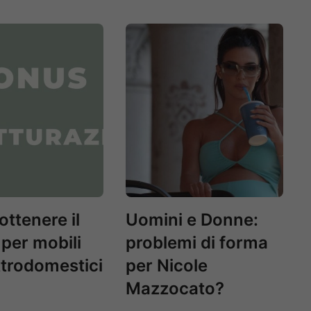
ttenere il
Uomini e Donne:
per mobili
problemi di forma
ttrodomestici
per Nicole
Mazzocato?