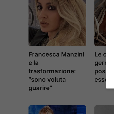
Francesca Manzini
Le cipo
e la
germog
trasformazione:
posso
“sono voluta
essere
guarire”