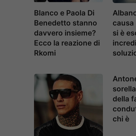
Blanco e Paola Di
Albano
Benedetto stanno
causa 
davvero insieme?
si è e
Ecco la reazione di
incredi
Rkomi
soluzi
Antonel
sorell
della 
condut
chi è