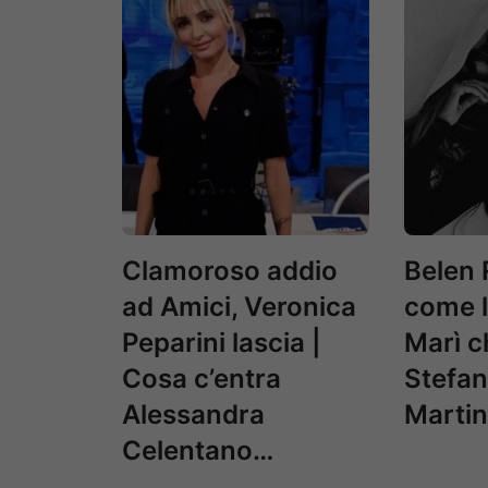
Clamoroso addio
Belen 
ad Amici, Veronica
come l
Peparini lascia |
Marì 
Cosa c’entra
Stefa
Alessandra
Marti
Celentano…