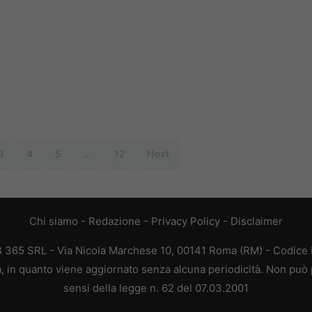
3
4
5
…
12
Next
Chi siamo
-
Redazione
-
Privacy Policy
-
Disclaimer
EB 365 SRL - Via Nicola Marchese 10, 00141 Roma (RM) - Codice F
ca, in quanto viene aggiornato senza alcuna periodicità. Non può 
sensi della legge n. 62 del 07.03.2001