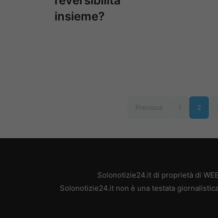
reversibilità
insieme?
Previous
1
2
Solonotizie24.it di proprietà di W
Solonotizie24.it non è una testata giornalisti