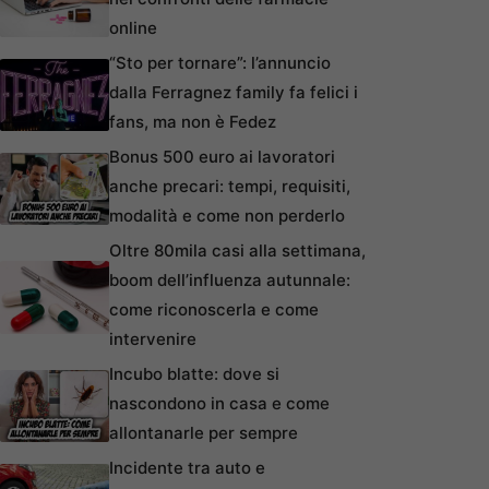
online
“Sto per tornare”: l’annuncio
dalla Ferragnez family fa felici i
fans, ma non è Fedez
Bonus 500 euro ai lavoratori
anche precari: tempi, requisiti,
modalità e come non perderlo
Oltre 80mila casi alla settimana,
boom dell’influenza autunnale:
come riconoscerla e come
intervenire
Incubo blatte: dove si
nascondono in casa e come
allontanarle per sempre
Incidente tra auto e