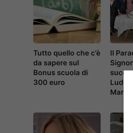
Tutto quello che c’è
Il Para
da sapere sul
Signor
Bonus scuola di
succed
300 euro
Ludovi
Marcel