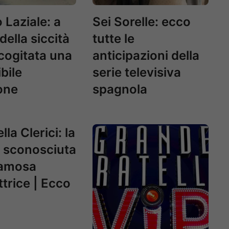
 Laziale: a
Sei Sorelle: ecco
della siccità
tutte le
scogitata una
anticipazioni della
bile
serie televisiva
one
spagnola
la Clerici: la
a sconosciuta
famosa
trice | Ecco