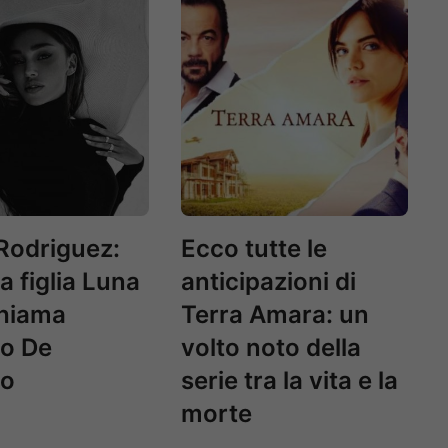
Rodriguez:
Ecco tutte le
a figlia Luna
anticipazioni di
chiama
Terra Amara: un
no De
volto noto della
no
serie tra la vita e la
morte