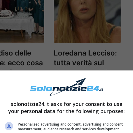
diso delle
Loredana Lecciso:
e: ecco cosa
tutta verità sul
erà tra
clamoroso addio
ca e
alla Tv
lo
solonotizie24.it asks for your consent to use
your personal data for the following purposes:
Personalised advertising and content, advertising and content
measurement, audience research and services development