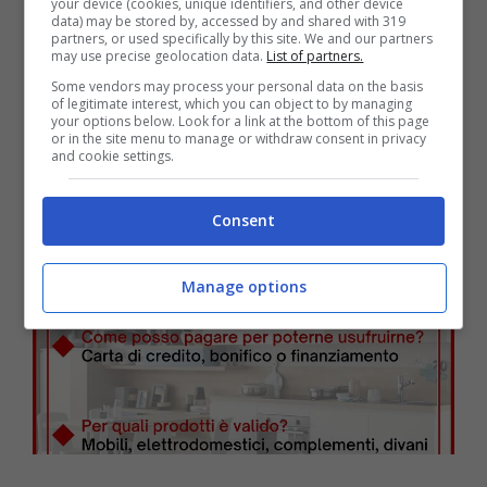
your device (cookies, unique identifiers, and other device
data) may be stored by, accessed by and shared with 319
necessarie verifiche.
partners, or used specifically by this site. We and our partners
may use precise geolocation data.
List of partners.
Cosa comprende il beneficio e
Some vendors may process your personal data on the basis
of legitimate interest, which you can object to by managing
your options below. Look for a link at the bottom of this page
come certificare il tutto
or in the site menu to manage or withdraw consent in privacy
and cookie settings.
Consent
Manage options