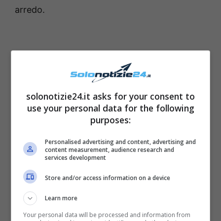
arredo.
solonotizie24.it asks for your consent to
use your personal data for the following
purposes:
Personalised advertising and content, advertising and
content measurement, audience research and
services development
La certificazione di inizio lavori, incluse le
Store and/or access information on a device
abilitazioni amministrative , la comunicazione
Learn more
preventiva dell’Asl (se prevista) e la richiesta
Your personal data will be processed and information from
norme edilizie,
faranno testo per le