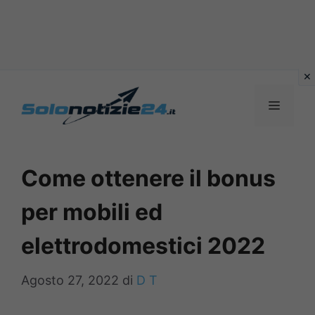
Vai
al
MENU
contenuto
Come ottenere il bonus
per mobili ed
elettrodomestici 2022
Agosto 27, 2022
di
D T