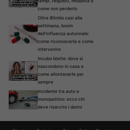
tempi, requisiti, modalità e
come non perderlo
Oltre 80mila casi alla
settimana, boom
dell’influenza autunnale:
come riconoscerla e come
intervenire
Incubo blatte: dove si
nascondono in casa e
come allontanarle per
sempre
Incidente tra auto e
monopattino: ecco chi
deve risarcire i danni