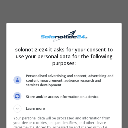
solonotizie24.it asks for your consent to
use your personal data for the following
purposes:
I soccorsi subito allertati da Zuleyha non
eviteranno lo scenario drammatico a cui è
Personalised advertising and content, advertising and
content measurement, audience research and
destinato Demir, ovvero essere sottoposto ad
services development
una operazione urgentissima,
sospeso com’è
Store and/or access information on a device
tra la vita e la morte.
Nel frattempo è stata la
Learn more
stessa Zuleyha a dare l’infausta notizia alla
suocera
Hunkar, che si precipiterà
Your personal data will be processed and information from
your device (cookies, unique identifiers, and other device
immediatamente all’ospedale
, dove non si
data) may be stored by, accessed by and shared with 319