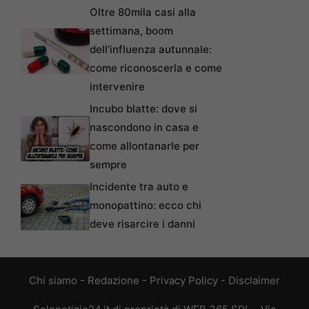
Oltre 80mila casi alla
settimana, boom
dell’influenza autunnale:
come riconoscerla e come
intervenire
Incubo blatte: dove si
nascondono in casa e
come allontanarle per
sempre
Incidente tra auto e
monopattino: ecco chi
deve risarcire i danni
Chi siamo
-
Redazione
-
Privacy Policy
-
Disclaimer