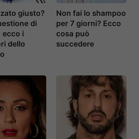
anzato giusto?
Non fai lo shampoo
estione di
per 7 giorni? Ecco
 ecco i
cosa può
ri dello
succedere
co