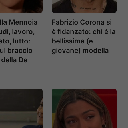
lla Mennoia
Fabrizio Corona si
udi, lavoro,
è fidanzato: chi è la
to, lutto:
bellissima (e
sul braccio
giovane) modella
 della De