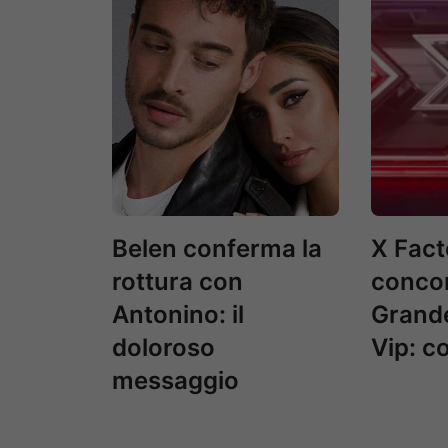
Belen conferma la
X Facto
rottura con
concor
Antonino: il
Grande
doloroso
Vip: c
messaggio