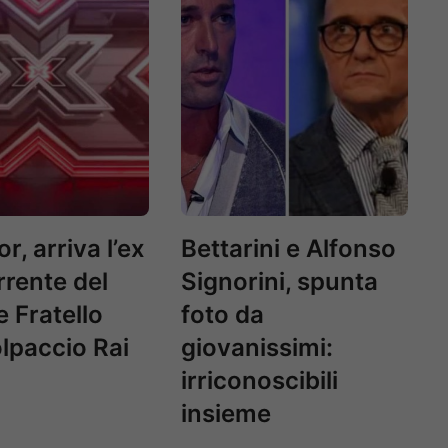
r, arriva l’ex
Bettarini e Alfonso
rente del
Signorini, spunta
 Fratello
foto da
olpaccio Rai
giovanissimi:
irriconoscibili
insieme