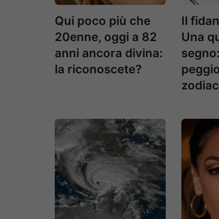
Qui poco più che
Il fid
20enne, oggi a 82
Una qu
anni ancora divina:
segno:
la riconoscete?
peggio
zodia