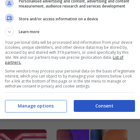
Personalised advertising and content, advertising and content
measurement, audience research and services development
Store and/or access information on a device
Learn more
Your personal data will be processed and information from your device
(cookies, unique identifiers, and other device data) may be stored by,
accessed by and shared with 319 partners, or used specifically by this
site. We and our partners may use precise geolocation data.
List of
partners.
 dopo l’addio
Nina Moric
Some vendors may process your personal data on the basis of legitimate
acash si
irriconoscibile da
interest, which you can object to by managing your options below. Look
for a link at the bottom of this page or in the site menu to manage or
 cosi:
Federico Fashion
withdraw consent in privacy and cookie settings.
to stretto,
Style: cambio look
Manage options
Consent
 sexy
pazzesco