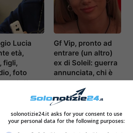
egio Lucia
Gf Vip, pronto ad
te età,
entrare (un altro)
 figli,
ex di Soleil: guerra
dio, foto
annunciata, chi è
ram: tutto
Sorvegliante
solonotizie24.it asks for your consent to use
your personal data for the following purposes: