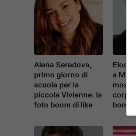
Alena Seredova,
Elodie
primo giorno di
a Marr
scuola per la
mostra
piccola Vivienne: la
corpet
foto boom di like
bomba