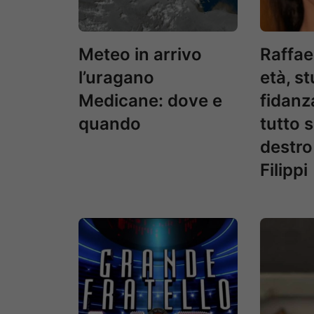
Meteo in arrivo
Raffae
l’uragano
età, st
Medicane: dove e
fidanza
quando
tutto 
destro
Filippi