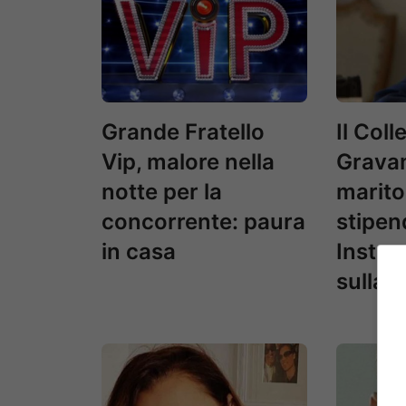
Grande Fratello
Il Coll
Vip, malore nella
Gravan
notte per la
marito,
concorrente: paura
stipen
in casa
Instag
sulla 