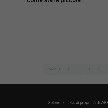
come sta la piccola
Previous
1
…
3
4
Solonotizie24.it di proprietà di W