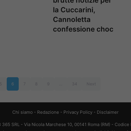
brutte notizie per
la Cuccarini,
Cannoletta
confessione choc
5
6
7
8
9
…
34
Next
Chi siamo
-
Redazione
-
Privacy Policy
-
Disclaimer
EB 365 SRL - Via Nicola Marchese 10, 00141 Roma (RM) - Codice F