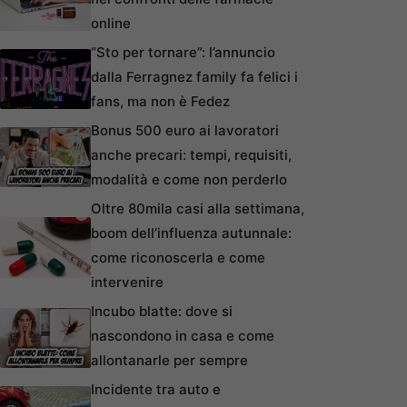
online
“Sto per tornare”: l’annuncio
dalla Ferragnez family fa felici i
fans, ma non è Fedez
Bonus 500 euro ai lavoratori
anche precari: tempi, requisiti,
modalità e come non perderlo
Oltre 80mila casi alla settimana,
boom dell’influenza autunnale:
come riconoscerla e come
intervenire
Incubo blatte: dove si
nascondono in casa e come
allontanarle per sempre
Incidente tra auto e