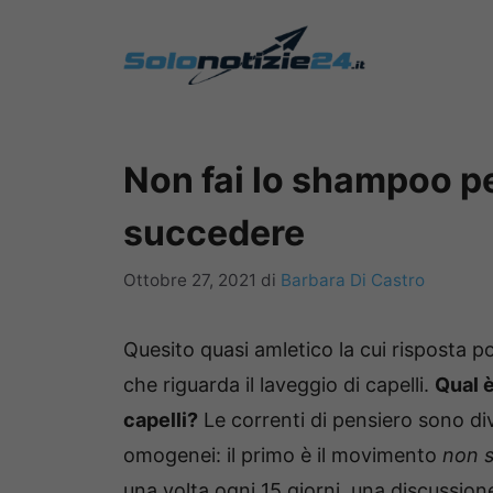
Vai
al
contenuto
Non fai lo shampoo pe
succedere
Ottobre 27, 2021
di
Barbara Di Castro
Quesito quasi amletico la cui risposta p
che riguarda il laveggio di capelli.
Qual è
capelli?
Le correnti di pensiero sono di
omogenei: il primo è il movimento
non 
una volta ogni 15 giorni, una discussi