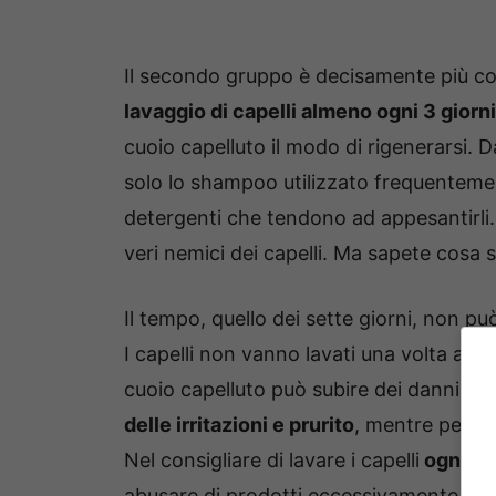
Il secondo gruppo è decisamente più c
lavaggio di capelli almeno ogni 3 giorni
cuoio capelluto il modo di rigenerarsi. Da
solo lo shampoo utilizzato frequenteme
detergenti che tendono ad appesantirli
veri nemici dei capelli. Ma sapete cosa 
Il tempo, quello dei sette giorni, non pu
I capelli non vanno lavati una volta a set
cuoio capelluto può subire dei danni.
Ne
delle irritazioni e prurito
, mentre per la
Nel consigliare di lavare i capelli
ogni tr
abusare di prodotti eccessivamente aggre