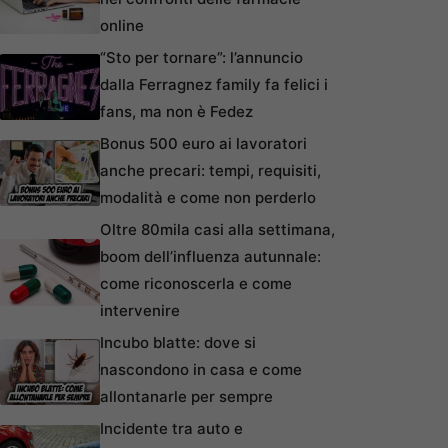
online
“Sto per tornare”: l’annuncio
dalla Ferragnez family fa felici i
fans, ma non è Fedez
Bonus 500 euro ai lavoratori
anche precari: tempi, requisiti,
modalità e come non perderlo
Oltre 80mila casi alla settimana,
boom dell’influenza autunnale:
come riconoscerla e come
intervenire
Incubo blatte: dove si
nascondono in casa e come
allontanarle per sempre
Incidente tra auto e