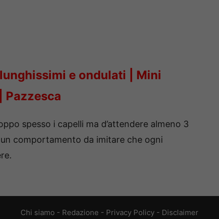
 lunghissimi e ondulati | Mini
 | Pazzesca
troppo spesso i capelli ma d’attendere almeno 3
o è un comportamento da imitare che ogni
re.
Chi siamo
-
Redazione
-
Privacy Policy
-
Disclaimer