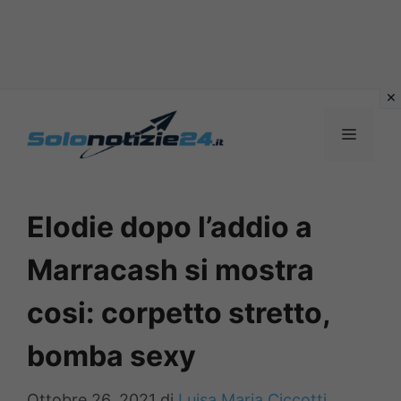
Vai
al
MENU
contenuto
Elodie dopo l’addio a
Marracash si mostra
cosi: corpetto stretto,
bomba sexy
Ottobre 26, 2021
di
Luisa Maria Ciccotti