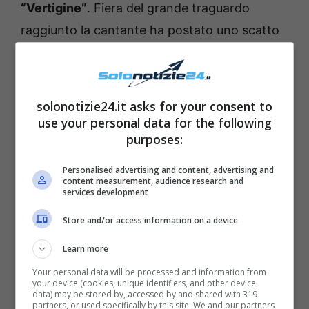
“Vertigine”
. Fiera del grande traguardo
raggiunto la cantante ha postato uno scatto
in cui appare in gran forma, sexy e decisa
Elodie ha ringraziato con questa foto
mozzafiato tutti i suoi f
an.
solonotizie24.it asks for your consent to
use your personal data for the following
purposes:
Personalised advertising and content, advertising and
content measurement, audience research and
services development
Store and/or access information on a device
Learn more
Your personal data will be processed and information from
your device (cookies, unique identifiers, and other device
data) may be stored by, accessed by and shared with 319
partners, or used specifically by this site. We and our partners