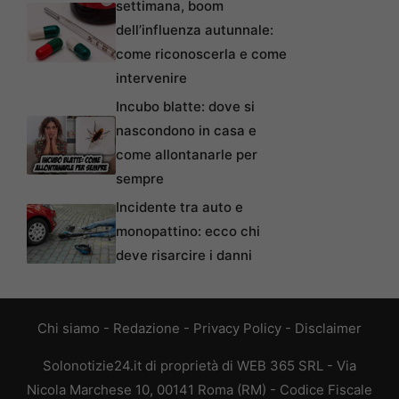
settimana, boom
dell’influenza autunnale:
come riconoscerla e come
intervenire
Incubo blatte: dove si
nascondono in casa e
come allontanarle per
sempre
Incidente tra auto e
monopattino: ecco chi
deve risarcire i danni
Chi siamo
-
Redazione
-
Privacy Policy
-
Disclaimer
Solonotizie24.it di proprietà di WEB 365 SRL - Via
Nicola Marchese 10, 00141 Roma (RM) - Codice Fiscale