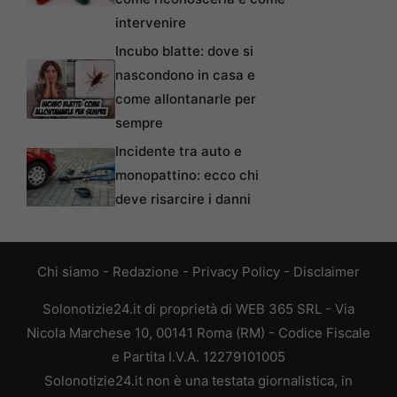
intervenire
Incubo blatte: dove si
nascondono in casa e
come allontanarle per
sempre
Incidente tra auto e
monopattino: ecco chi
deve risarcire i danni
Chi siamo
-
Redazione
-
Privacy Policy
-
Disclaimer
Solonotizie24.it di proprietà di WEB 365 SRL - Via
Nicola Marchese 10, 00141 Roma (RM) - Codice Fiscale
e Partita I.V.A. 12279101005
Solonotizie24.it non è una testata giornalistica, in