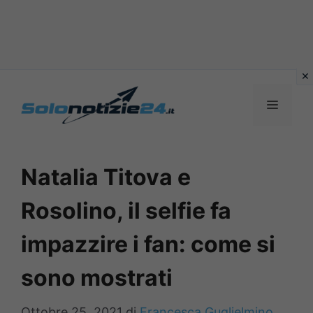
Vai
al
MENU
contenuto
Natalia Titova e
Rosolino, il selfie fa
impazzire i fan: come si
sono mostrati
Ottobre 25, 2021
di
Francesca Guglielmino