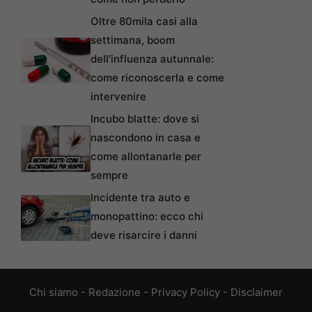
Oltre 80mila casi alla
settimana, boom
dell’influenza autunnale:
come riconoscerla e come
intervenire
Incubo blatte: dove si
nascondono in casa e
come allontanarle per
sempre
Incidente tra auto e
monopattino: ecco chi
deve risarcire i danni
Chi siamo
-
Redazione
-
Privacy Policy
-
Disclaimer