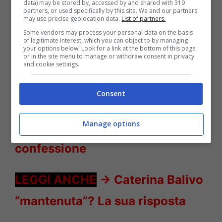
data) may be stored by, accessed by and shared with 319
partners, or used specifically by this site. We and our partners
may use precise geolocation data.
List of partners.
Some vendors may process your personal data on the basis
of legitimate interest, which you can object to by managing
your options below. Look for a link at the bottom of this page
or in the site menu to manage or withdraw consent in privacy
and cookie settings.
Natalia Titova e Rosolino selfie – Solonotizie24
Consent
LEGGI ANCHE
->
Uomini e
Manage options
donne, il dramma di Luca: la dura
confessione
LEGGI ANCHE
->
Caterina Balivo
“mantenuta”? La sua risposta