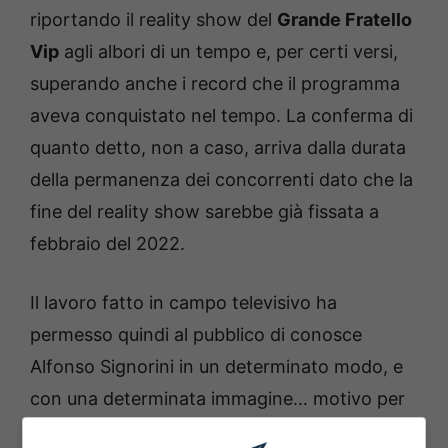
riportando il reality show del
Grande Fratello
Vip
agli albori di un tempo e, per certi versi,
superando anche i record che il programma
aveva conquistato nel tempo. La conferma di
quanto detto, non a caso, arriva dalla durata
della permanenza dei concorrenti dato che la
fine del reality show sarebbe già fissata a
febbraio del 2022.
Il lavoro fatto in campo televisivo ha
permesso quindi al pubblico di conosce
Alfonso Signorini in un determinato modo, e
con una determinata immagine… motivo per
cui la foto che sta facendo il giro del web in