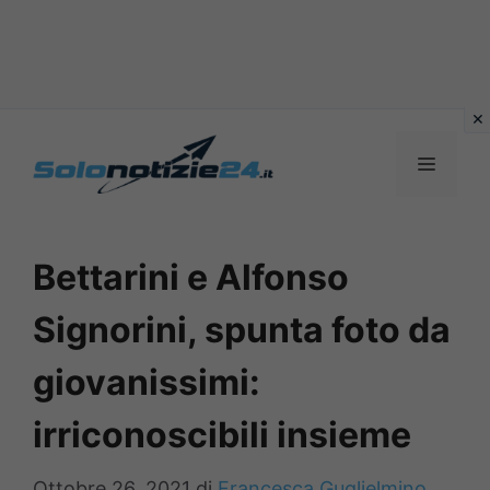
Vai
al
MENU
contenuto
Bettarini e Alfonso
Signorini, spunta foto da
giovanissimi:
irriconoscibili insieme
Ottobre 26, 2021
di
Francesca Guglielmino