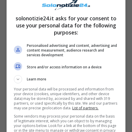
queste ore ha lasciato tutti senza parole.
solonotizie24.it asks for your consent to
use your personal data for the following
purposes:
Personalised advertising and content, advertising and
content measurement, audience research and
services development
Store and/or access information on a device
Learn more
Your personal data will be processed and information from
your device (cookies, unique identifiers, and other device
data) may be stored by, accessed by and shared with 319
LEGGI ANCHE
->
Il Gossip:
partners, or used specifically by this site. We and our partners
may use precise geolocation data.
List of partners.
Principessa Charlene
Some vendors may process your personal data on the basis
of legitimate interest, which you can object to by managing
irriconoscibile, brutte notizie per
your options below. Look for a link at the bottom of this page
or in the site menu to manage or withdraw consent in privacy