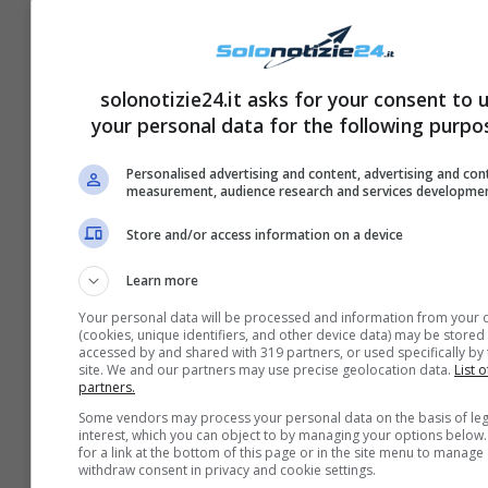
conduttore? Stipendio e cachet
solonotizie24.it asks for your consent to 
your personal data for the following purpo
Personalised advertising and content, advertising and con
measurement, audience research and services developme
Store and/or access information on a device
Learn more
Your personal data will be processed and information from your 
(cookies, unique identifiers, and other device data) may be stored
accessed by and shared with 319 partners, or used specifically by 
site. We and our partners may use precise geolocation data.
List o
partners.
Gerry Scotti, quanto guadagna il
Some vendors may process your personal data on the basis of leg
conduttore? Stipendio e cachet
interest, which you can object to by managing your options below
for a link at the bottom of this page or in the site menu to manage
pubblicitari
withdraw consent in privacy and cookie settings.