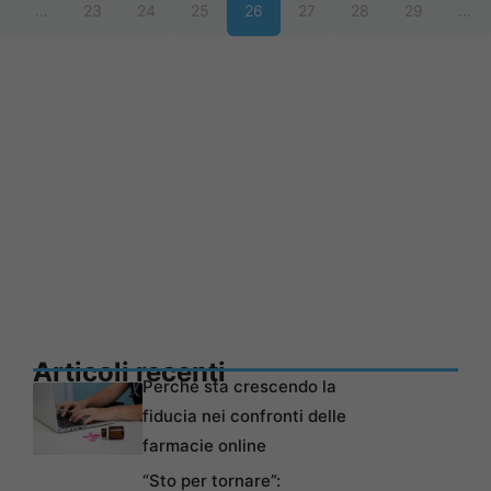
…
23
24
25
26
27
28
29
…
Articoli recenti
Perché sta crescendo la
fiducia nei confronti delle
farmacie online
“Sto per tornare”: