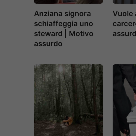
Anziana signora
Vuole 
schiaffeggia uno
carcere
steward | Motivo
assur
assurdo