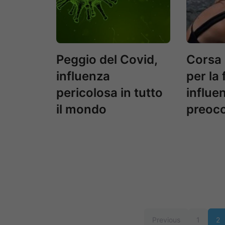
Peggio del Covid,
Corsa 
influenza
per la
pericolosa in tutto
influe
il mondo
preocc
Previous
1
2