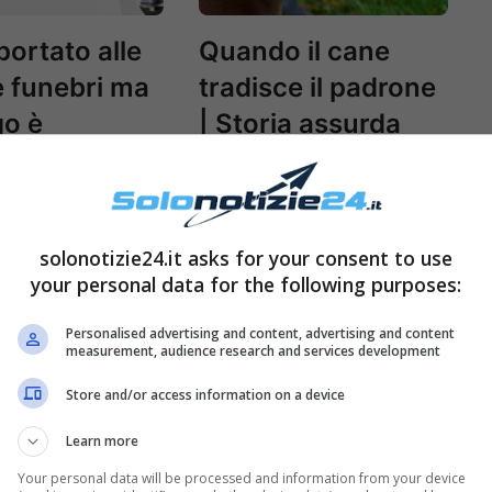
portato alle
Quando il cane
 funebri ma
tradisce il padrone
go è
| Storia assurda
lgente:
 possibile?
solonotizie24.it asks for your consent to use
your personal data for the following purposes:
Personalised advertising and content, advertising and content
measurement, audience research and services development
Store and/or access information on a device
Learn more
Your personal data will be processed and information from your device