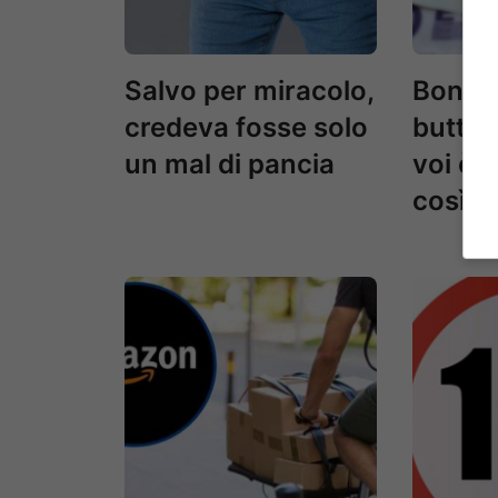
Salvo per miracolo,
Bonus 
credeva fosse solo
buttat
un mal di pancia
voi è 
così?