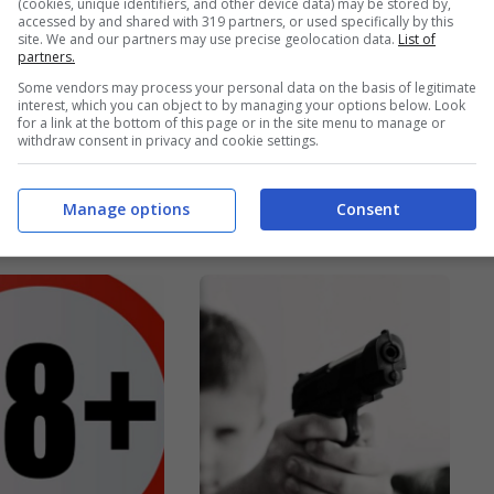
(cookies, unique identifiers, and other device data) may be stored by,
accessed by and shared with 319 partners, or used specifically by this
site. We and our partners may use precise geolocation data.
List of
partners.
cultura
Morti tanti bambini
Some vendors may process your personal data on the basis of legitimate
interest, which you can object to by managing your options below. Look
o! Secondo
| Che tragedia
for a link at the bottom of this page or in the site menu to manage or
withdraw consent in privacy and cookie settings.
giusto usarlo
Manage options
Consent