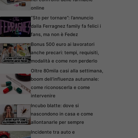
online
“Sto per tornare”: l’annuncio
dalla Ferragnez family fa felici i
fans, ma non è Fedez
Bonus 500 euro ai lavoratori
anche precari: tempi, requisiti,
modalità e come non perderlo
Oltre 80mila casi alla settimana,
boom dell’influenza autunnale:
come riconoscerla e come
intervenire
Incubo blatte: dove si
nascondono in casa e come
allontanarle per sempre
Incidente tra auto e