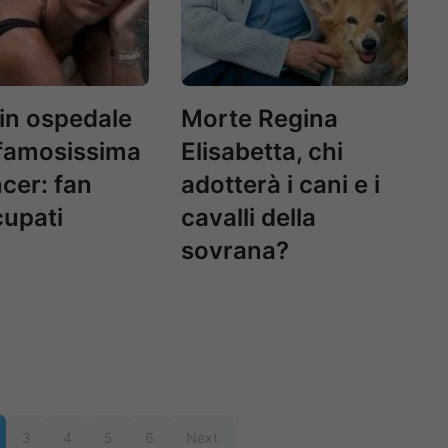
in ospedale
Morte Regina
 famosissima
Elisabetta, chi
ncer: fan
adotterà i cani e i
upati
cavalli della
sovrana?
3
4
5
6
Next