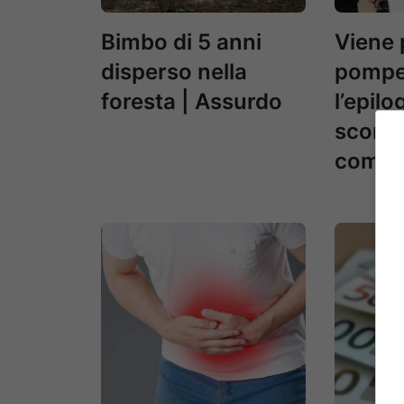
Bimbo di 5 anni
Viene 
disperso nella
pompe
foresta | Assurdo
l’epilo
sconvo
come è