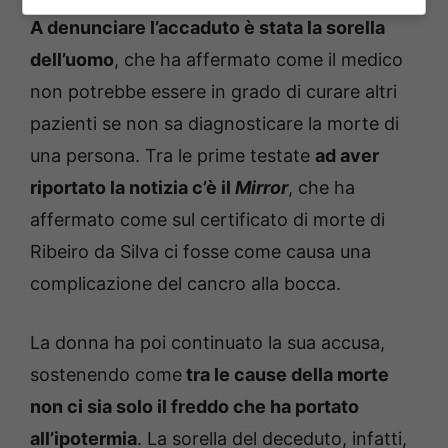
A denunciare l’accaduto è stata la sorella
dell’uomo
, che ha affermato come il medico
non potrebbe essere in grado di curare altri
pazienti se non sa diagnosticare la morte di
una persona. Tra le prime testate
ad aver
riportato la notizia c’è il
Mirror
, che ha
affermato come sul certificato di morte di
Ribeiro da Silva ci fosse come causa una
complicazione del cancro alla bocca.
La donna ha poi continuato la sua accusa,
sostenendo come
tra le cause della morte
non ci sia solo il freddo che ha portato
all’ipotermia
. La sorella del deceduto, infatti,