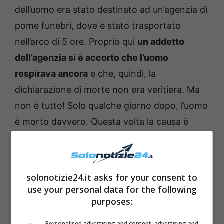
dell’uomo era stato destinato ad un’agenzia di
pome funebri, dove è stato trasportato
nell’arco di 5 ore. Proprio qui
un addetto
dell’agenzia si è accorto che l’uomo
respirava ancora
e che, quindi, la
dichiarazione di morte non era veritiera. Ma
non è tutto! Solo qualche giorno dopo, l’uomo
è morto davvero. Questa volta la causa è
stata l’ipotermia, dopo tutto il tempo passato
al freddo.
solonotizie24.it asks for your consent to
use your personal data for the following
purposes:
Personalised advertising and content, advertising and