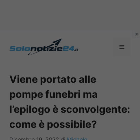
Vai
al
MENU
contenuto
Viene portato alle
pompe funebri ma
l’epilogo è sconvolgente:
come è possibile?
Dicembre 19, 2022
di
Michele