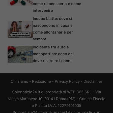
come riconoscerla e come
intervenire
Incubo blatte: dove si
nascondono in casa e
come allontanarle per
sempre
Incidente tra auto e
monopattino: ecco chi
deve risarcire i danni
Chi siamo
-
Redazione
-
Privacy Policy
-
Disclaimer
Solonotizie24.it di proprietà di WEB 365 SRL - Via
Nicola Marchese 10, 00141 Roma (RM) - Codice Fiscale
e Partita I.V.A. 12279101005
Solonotizie24.it non è una testata giornalistica, in