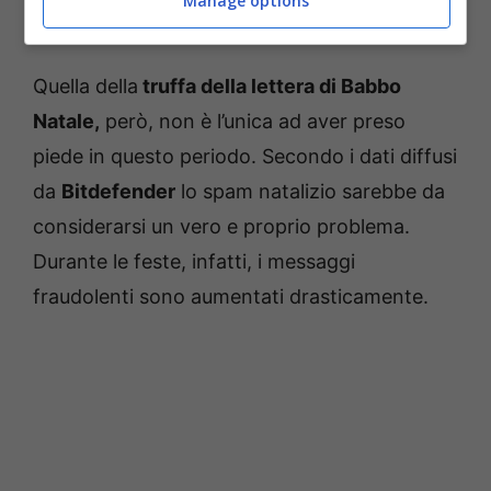
Manage options
natalizio
Quella della
truffa della lettera di Babbo
Natale,
però, non è l’unica ad aver preso
piede in questo periodo. Secondo i dati diffusi
da
Bitdefender
lo spam natalizio sarebbe da
considerarsi un vero e proprio problema.
Durante le feste, infatti, i messaggi
fraudolenti sono aumentati drasticamente.