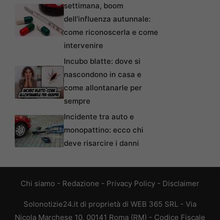
settimana, boom
dell’influenza autunnale:
come riconoscerla e come
intervenire
Incubo blatte: dove si
nascondono in casa e
come allontanarle per
sempre
Incidente tra auto e
monopattino: ecco chi
deve risarcire i danni
Chi siamo
-
Redazione
-
Privacy Policy
-
Disclaimer
Solonotizie24.it di proprietà di WEB 365 SRL - Via
Nicola Marchese 10, 00141 Roma (RM) - Codice Fiscale