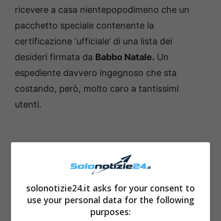
ricevere a casa nientepopodimeno che un
pacchetto speciale contenente la
certificazione ‘ufficiale’ di una lista dei
desideri firmata da
Babbo Natale.
Un
espediente davvero ingegnoso che sta
costando, però, molto caro a tantissimi
utenti.
solonotizie24.it asks for your consent to
use your personal data for the following
purposes: