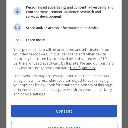
Personalised advertising and content, advertising and
content measurement, audience research and
services development
Store and/or access information on a device
Learn more
Your personal data will be processed and information from
your device (cookies, unique identifiers, and other device
data) may be stored by, accessed by and shared with 319
partners, or used specifically by this site. We and our partners
may use precise geolocation data.
List of partners.
Some vendors may process your personal data on the basis
of legitimate interest, which you can object to by managing
your options below. Look for a link at the bottom of this page
or in the site menu to manage or withdraw consent in privacy
and cookie settings.
Mail: spam di Babbo Natale (solonotizie24.it)
Consent
Il problema dello spam