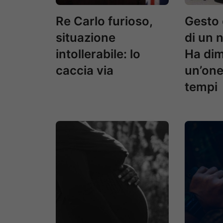
Re Carlo furioso,
Gesto
situazione
di un 
intollerabile: lo
Ha dim
caccia via
un’ones
tempi