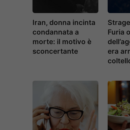
Iran, donna incinta
Strage
condannata a
Furia 
morte: il motivo è
dell’a
sconcertante
era ar
coltell