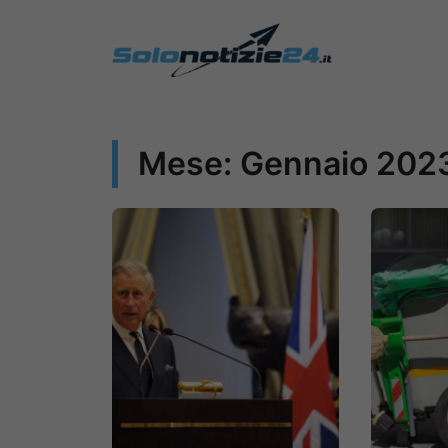
Vai
al
contenuto
Mese:
Gennaio 202