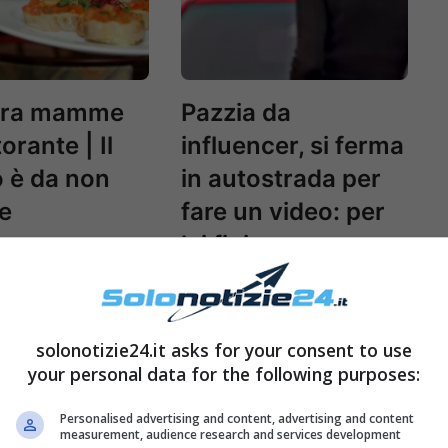
 tra mamme
Pazzia da
torante | Il
influencer, si ferma
 è da non
in autostrada per
e
fare un video: per
lei finisce
malissimo
solonotizie24.it asks for your consent to use
your personal data for the following purposes:
Personalised advertising and content, advertising and content
measurement, audience research and services development