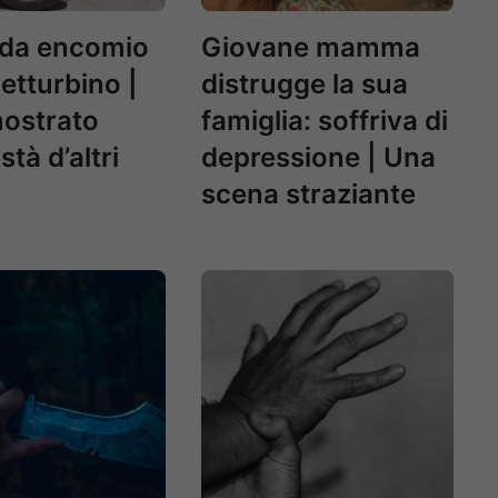
 da encomio
Giovane mamma
netturbino |
distrugge la sua
ostrato
famiglia: soffriva di
tà d’altri
depressione | Una
scena straziante