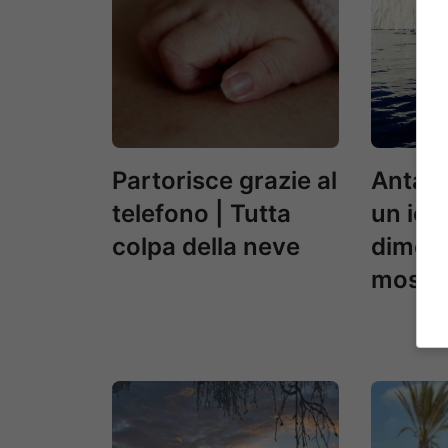
Partorisce grazie al
Antart
telefono | Tutta
un ice
colpa della neve
dimens
mostr