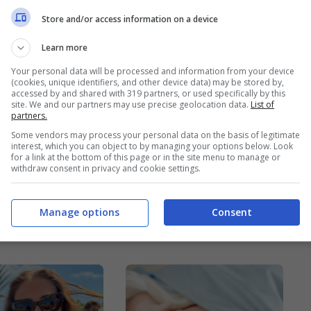
Store and/or access information on a device
Learn more
Your personal data will be processed and information from your device
(cookies, unique identifiers, and other device data) may be stored by,
accessed by and shared with 319 partners, or used specifically by this
site. We and our partners may use precise geolocation data.
List of
partners.
ide, si stacca
Poker online,
Some vendors may process your personal data on the basis of legitimate
berg: ha
migliaia di giocatori
interest, which you can object to by managing your options below. Look
for a link at the bottom of this page or in the site menu to manage or
ioni
spennati come polli
withdraw consent in privacy and cookie settings.
uose
| Usavano un
Manage options
Consent
sistema diabolico