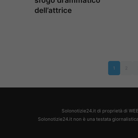
sfogo drammatico
dell’attrice
1
2
Solonotizie24.it di proprietà di W
Solonotizie24.it non è una testata giornalisti