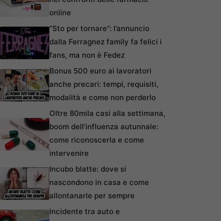
online
“Sto per tornare”: l’annuncio
dalla Ferragnez family fa felici i
fans, ma non è Fedez
Bonus 500 euro ai lavoratori
anche precari: tempi, requisiti,
modalità e come non perderlo
Oltre 80mila casi alla settimana,
boom dell’influenza autunnale:
come riconoscerla e come
intervenire
Incubo blatte: dove si
nascondono in casa e come
allontanarle per sempre
Incidente tra auto e