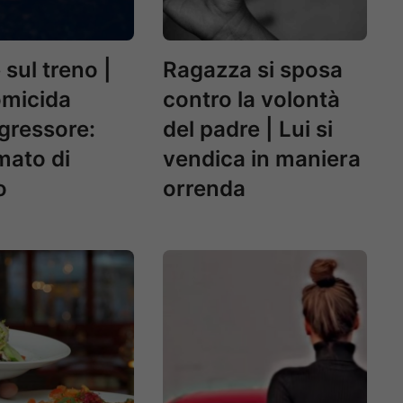
 sul treno |
Ragazza si sposa
omicida
contro la volontà
ggressore:
del padre | Lui si
mato di
vendica in maniera
o
orrenda