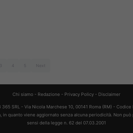
3
4
5
Next
Chi siamo
-
Redazione
-
Privacy Policy
-
Disclaimer
EB 365 SRL - Via Nicola Marchese 10, 00141 Roma (RM) - Codice F
ca, in quanto viene aggiornato senza alcuna periodicità. Non può 
sensi della legge n. 62 del 07.03.2001