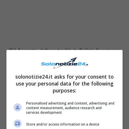
Già fermato dalle autorità, la Polizia fa sapere
che lo stesso
era già stato fermato in
precedenza
per reati violenti e sessuali e,
solonotizie24.it asks for your consent to
solo sei giorni fa, era ancora in custodia
use your personal data for the following
cautelare. Secondo una prima ricostruzione
purposes:
delle autorità, l’uomo ha sferrato il suo
Personalised advertising and content, advertising and
attacco ai passeggeri
poco prima delle 15
,
content measurement, audience research and
services development
prima che il treno raggiungesse la stazione di
Brokstedt, nella regione dello Schleswig-
Store and/or access information on a device