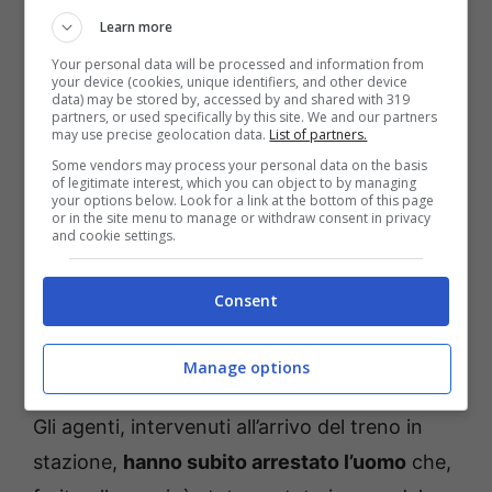
Holstein.
Learn more
Your personal data will be processed and information from
your device (cookies, unique identifiers, and other device
data) may be stored by, accessed by and shared with 319
partners, or used specifically by this site. We and our partners
may use precise geolocation data.
List of partners.
Some vendors may process your personal data on the basis
of legitimate interest, which you can object to by managing
your options below. Look for a link at the bottom of this page
or in the site menu to manage or withdraw consent in privacy
and cookie settings.
Consent
Manage options
Strage in treno: è armato di coltello (solonotizie24.it)
Gli agenti, intervenuti all’arrivo del treno in
stazione,
hanno subito arrestato l’uomo
che,