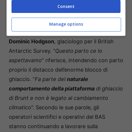
Consent
Manage options
A parlare di questo distacco è
il professor
Dominic Hodgson
, glaciologo per il British
Antarctic Survey. “
Questo parto ce lo
aspettavamo
” riferisce, intendendo con parto
proprio il distacco dell’enorme blocco di
ghiaccio. “
Fa parte del
naturale
comportamento della piattaforma
di ghiaccio
di Brunt e non è legato al cambiamento
climatico
“. Secondo le sue parole, gli
operatori scientifici e operativi del BAS
stanno continuando a lavorare sulla