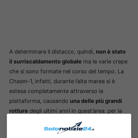
A determinare il distacco, quindi,
non è stato
il surriscaldamento globale
ma le varie crepe
che si sono formate nel corso del tempo. La
Chasm-1, infatti, durante l’alta marea si è
estesa completamente attraverso la
piattaforma, causando
una delle più grandi
rotture
degli ultimi anni in quest’area: per la
prima volta, quest’anno si è registrata una
grande crescita di crepe nei ghiacci