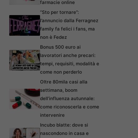
farmacie online
“Sto per tornare”:
l’annuncio dalla Ferragnez
family fa felici i fans, ma
non è Fedez
Bonus 500 euro ai
lavoratori anche precari:
tempi, requisiti, modalità e
come non perderlo
Oltre 80mila casi alla
settimana, boom
dell’influenza autunnale:
come riconoscerla e come
intervenire
Incubo blatte: dove si
nascondono in casa e