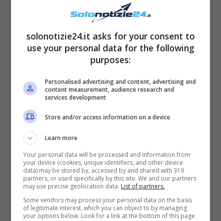
solonotizie24.it asks for your consent to
use your personal data for the following
purposes:
Personalised advertising and content, advertising and
content measurement, audience research and
services development
Le persone risultate ferite dagli eventi sono
Store and/or access information on a device
14, di cui quattro sono molto gravi e, al
Learn more
momento, si contano almeno 10 vittime,
di
Your personal data will be processed and information from
cui 5 sono bambini
. È difficile, sul momento,
your device (cookies, unique identifiers, and other device
data) may be stored by, accessed by and shared with 319
capire quale sia stata la causa scatenante di
partners, or used specifically by this site. We and our partners
may use precise geolocation data.
List of partners.
questo incendio: le autorità della prefettura
Some vendors may process your personal data on the basis
dell’Alvernia-Rodano-Alpi, la regione in cui si
of legitimate interest, which you can object to by managing
your options below. Look for a link at the bottom of this page
trova Lione,
stanno studiando il caso
per