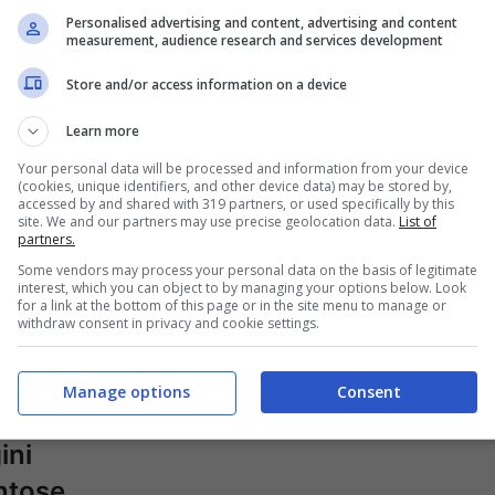
Personalised advertising and content, advertising and content
measurement, audience research and services development
Store and/or access information on a device
Learn more
Your personal data will be processed and information from your device
(cookies, unique identifiers, and other device data) may be stored by,
accessed by and shared with 319 partners, or used specifically by this
site. We and our partners may use precise geolocation data.
List of
partners.
o tra due
Messaggi anonimi
Some vendors may process your personal data on the basis of legitimate
interest, which you can object to by managing your options below. Look
n
per un anno per
for a link at the bottom of this page or in the site menu to manage or
withdraw consent in privacy and cookie settings.
olitana |
tormentare la figlia:
a nella
la follia di una
Manage options
Consent
oli:
madre negli States
ini
ntose