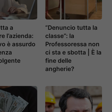
tta a
“Denuncio tutta la
re l’azienda:
classe”: la
ivo è assurdo
Professoressa non
enza
ci sta e sbotta | È la
olgente
fine delle
angherie?