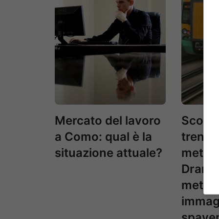
Mercato del lavoro
Scontr
a Como: qual è la
treni i
situazione attuale?
metrop
Dramm
metrop
immag
spave