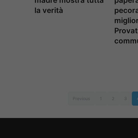
madre mostra tutta
papera
la verità
pecora
miglio
Provat
commu
Previous
1
2
3