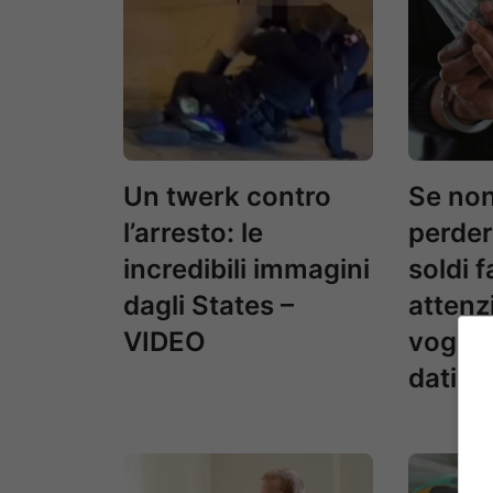
Un twerk contro
Se non
l’arresto: le
perdere
incredibili immagini
soldi f
dagli States –
attenz
VIDEO
voglio
dati b