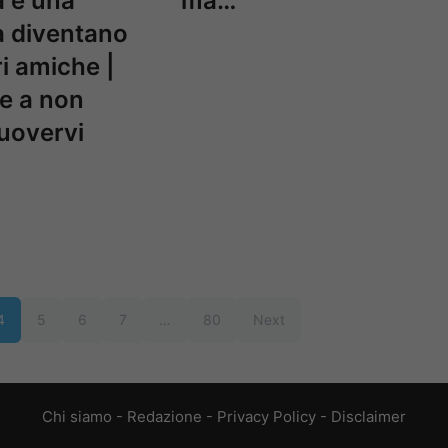
 e una
ma…
 diventano
ri amiche |
e a non
overvi
4
5
6
7
…
80
Next
Chi siamo
-
Redazione
-
Privacy Policy
-
Disclaimer