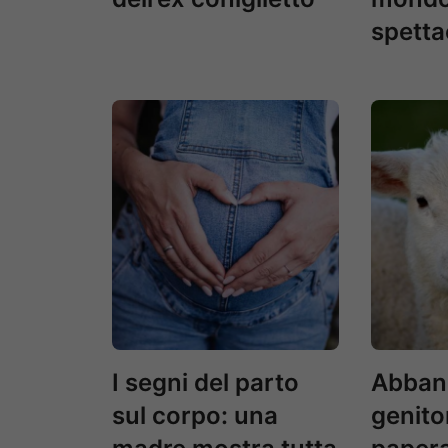
spetta
I segni del parto
Abband
sul corpo: una
genito