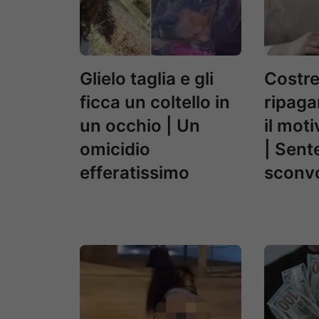
Glielo taglia e gli
Costre
ficca un coltello in
ripaga
un occhio | Un
il mot
omicidio
| Sent
efferatissimo
sconv