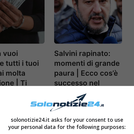
 vuoi
Salvini rapinato:
 tutti i tuoi
momenti di grande
ai molta
paura | Ecco cos’è
ione | Ti
successo nel
no rubare i
dettaglio
ancari
solonotizie24.it asks for your consent to use
your personal data for the following purposes: