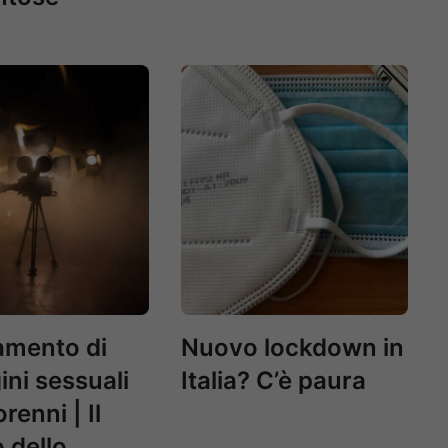
amento di
Nuovo lockdown in
ni sessuali
Italia? C’è paura
renni | Il
 dello