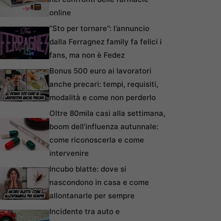
online
“Sto per tornare”: l’annuncio
dalla Ferragnez family fa felici i
fans, ma non è Fedez
Bonus 500 euro ai lavoratori
anche precari: tempi, requisiti,
modalità e come non perderlo
Oltre 80mila casi alla settimana,
boom dell’influenza autunnale:
come riconoscerla e come
intervenire
Incubo blatte: dove si
nascondono in casa e come
allontanarle per sempre
Incidente tra auto e