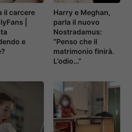
 il carcere
Harry e Meghan,
lyFans |
parla il nuovo
ta
Nostradamus:
dendo e
“Penso che il
é?
matrimonio finirà.
L’odio…”