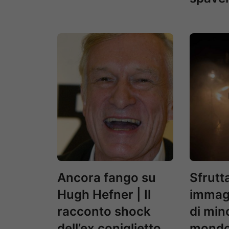
Ancora fango su
Sfrutt
Hugh Hefner | Il
immagi
racconto shock
di mino
dell’ex coniglietto
mondo