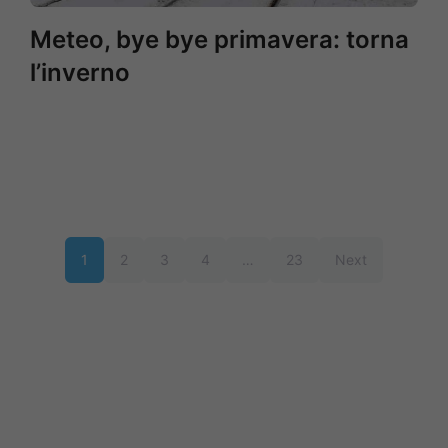
Meteo, bye bye primavera: torna
l’inverno
1
2
3
4
…
23
Next