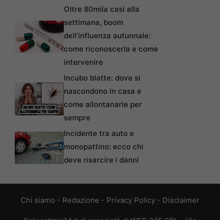
Oltre 80mila casi alla
settimana, boom
dell’influenza autunnale:
come riconoscerla e come
intervenire
Incubo blatte: dove si
nascondono in casa e
come allontanarle per
sempre
Incidente tra auto e
monopattino: ecco chi
deve risarcire i danni
Chi siamo
-
Redazione
-
Privacy Policy
-
Disclaimer