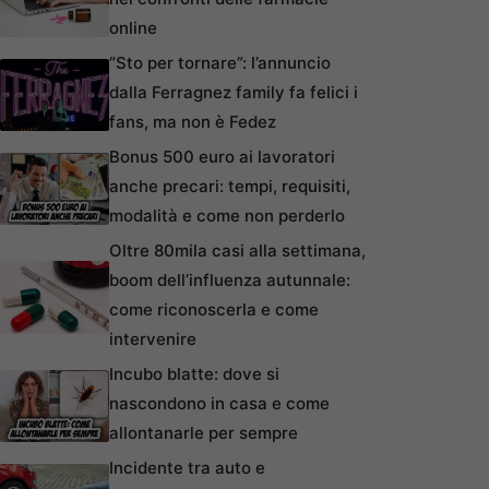
online
“Sto per tornare”: l’annuncio
dalla Ferragnez family fa felici i
fans, ma non è Fedez
Bonus 500 euro ai lavoratori
anche precari: tempi, requisiti,
modalità e come non perderlo
Oltre 80mila casi alla settimana,
boom dell’influenza autunnale:
come riconoscerla e come
intervenire
Incubo blatte: dove si
nascondono in casa e come
allontanarle per sempre
Incidente tra auto e