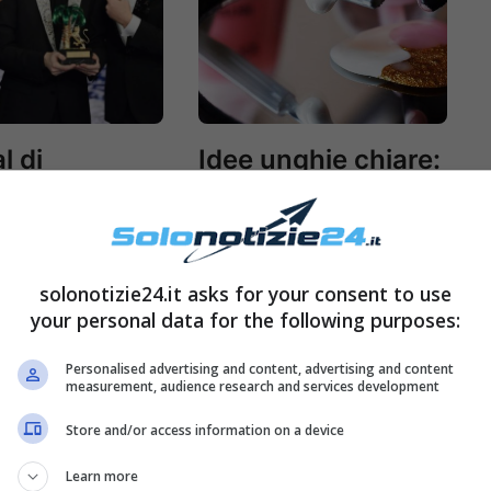
l di
Idee unghie chiare:
o: tutti i
il trend per la
ri della gara
manicure di
51 al 2020
primavera
solonotizie24.it asks for your consent to use
your personal data for the following purposes:
Personalised advertising and content, advertising and content
measurement, audience research and services development
Store and/or access information on a device
Learn more