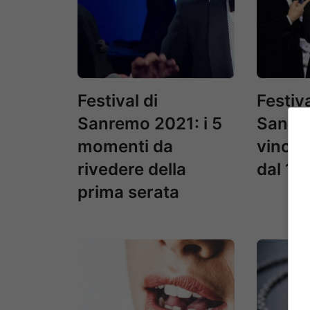
Festival di
Festiva
Sanremo 2021: i 5
Sanrem
momenti da
vincito
rivedere della
dal 19
prima serata