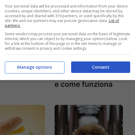
Your personal data will be processed and information from your device
(cookies, unique identifiers, and other device data) may be stored by,
accessed by and shared with 319 partners, or used specifically by this
site. We and our partners may use precise geolocation data.
List of
partners.
Some vendors may process your personal data on the basis of legitimate
interest, which you can object to by managing your options below. Look
for a link at the bottom of this page or in the site menu to manage or
withdraw consent in privacy and cookie settings.
ulire i
La dieta di Meghan
i in argento?
Markle si chiama
Manage options
Consent
Flexitariana: cos’è
e come funziona