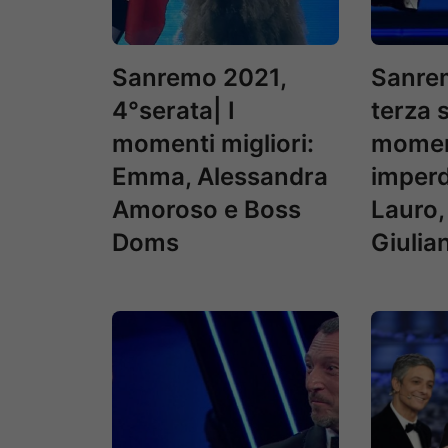
Sanremo 2021,
Sanre
4°serata| I
terza s
momenti migliori:
momen
Emma, Alessandra
imperdi
Amoroso e Boss
Lauro,
Doms
Giulia