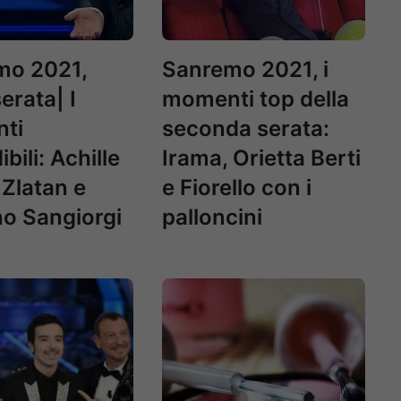
mo 2021,
Sanremo 2021, i
erata| I
momenti top della
ti
seconda serata:
bili: Achille
Irama, Orietta Berti
 Zlatan e
e Fiorello con i
no Sangiorgi
palloncini