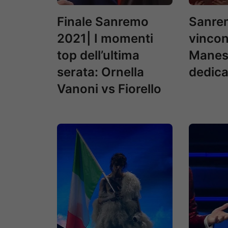
Finale Sanremo
Sanre
2021| I momenti
vincon
top dell’ultima
Manesk
serata: Ornella
dedica
Vanoni vs Fiorello