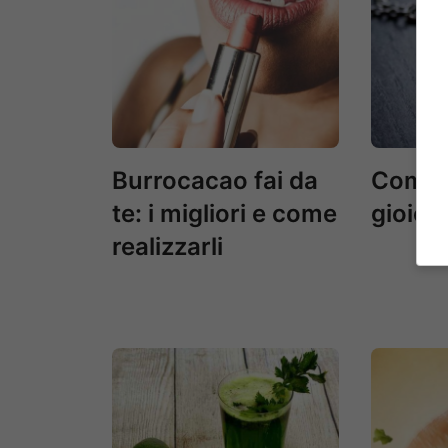
Burrocacao fai da
Come p
te: i migliori e come
gioiell
realizzarli