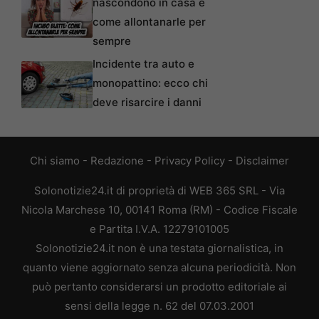
nascondono in casa e
come allontanarle per
sempre
Incidente tra auto e
monopattino: ecco chi
deve risarcire i danni
Chi siamo
-
Redazione
-
Privacy Policy
-
Disclaimer
Solonotizie24.it di proprietà di WEB 365 SRL - Via
Nicola Marchese 10, 00141 Roma (RM) - Codice Fiscale
e Partita I.V.A. 12279101005
Solonotizie24.it non è una testata giornalistica, in
quanto viene aggiornato senza alcuna periodicità. Non
può pertanto considerarsi un prodotto editoriale ai
sensi della legge n. 62 del 07.03.2001