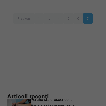
Previous
1
…
4
5
6
7
Articoli recenti
Perché sta crescendo la
fiducia nei confronti delle