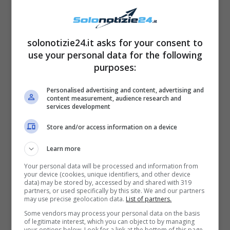
solonotizie24.it asks for your consent to
use your personal data for the following
purposes:
Personalised advertising and content, advertising and
content measurement, audience research and
services development
Store and/or access information on a device
Learn more
Your personal data will be processed and information from
Matrimonio a prima vista, Andrea
your device (cookies, unique identifiers, and other device
data) may be stored by, accessed by and shared with 319
e Sitara spunta video insieme in
partners, or used specifically by this site. We and our partners
may use precise geolocation data.
List of partners.
bagno: “Sono successe delle
Some vendors may process your personal data on the basis
cose”
of legitimate interest, which you can object to by managing
your options below. Look for a link at the bottom of this page