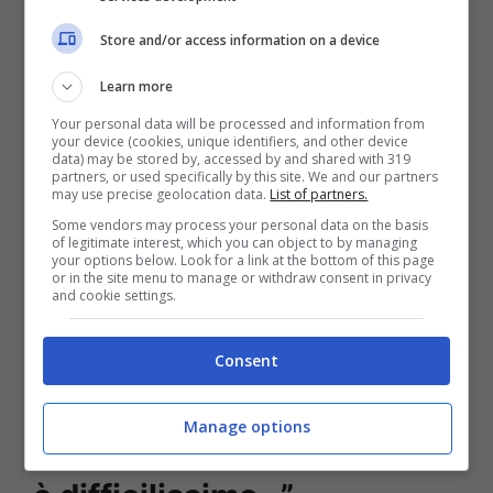
Store and/or access information on a device
Leggi anche —->
Eleonora Daniele da record, il
Learn more
traguardo di Storie Italiane: Dai vertici
Your personal data will be processed and information from
your device (cookies, unique identifiers, and other device
data) may be stored by, accessed by and shared with 319
partners, or used specifically by this site. We and our partners
may use precise geolocation data.
List of partners.
Some vendors may process your personal data on the basis
of legitimate interest, which you can object to by managing
your options below. Look for a link at the bottom of this page
or in the site menu to manage or withdraw consent in privacy
and cookie settings.
Consent
Manage options
Grazia di Michele: “Per me