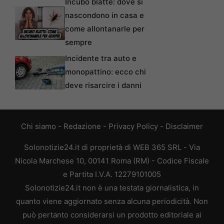
Incubo blatte: dove si
nascondono in casa e
come allontanarle per
sempre
Incidente tra auto e
monopattino: ecco chi
deve risarcire i danni
Chi siamo
-
Redazione
-
Privacy Policy
-
Disclaimer
Solonotizie24.it di proprietà di WEB 365 SRL - Via
Nicola Marchese 10, 00141 Roma (RM) - Codice Fiscale
e Partita I.V.A. 12279101005
Solonotizie24.it non è una testata giornalistica, in
quanto viene aggiornato senza alcuna periodicità. Non
può pertanto considerarsi un prodotto editoriale ai