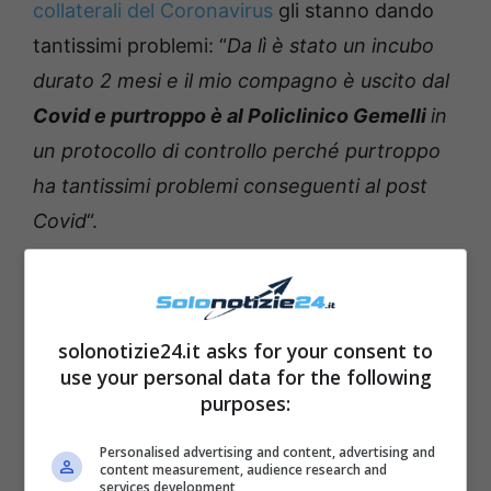
collaterali del Coronavirus
gli stanno dando
tantissimi problemi: “
Da lì è stato un incubo
durato 2 mesi e il mio compagno è uscito dal
Covid e purtroppo è al Policlinico Gemelli
in
un protocollo di controllo perché purtroppo
ha tantissimi problemi conseguenti al post
Covid
“.
solonotizie24.it asks for your consent to
use your personal data for the following
purposes:
Personalised advertising and content, advertising and
content measurement, audience research and
services development
Grazia di Michele solonotizie24