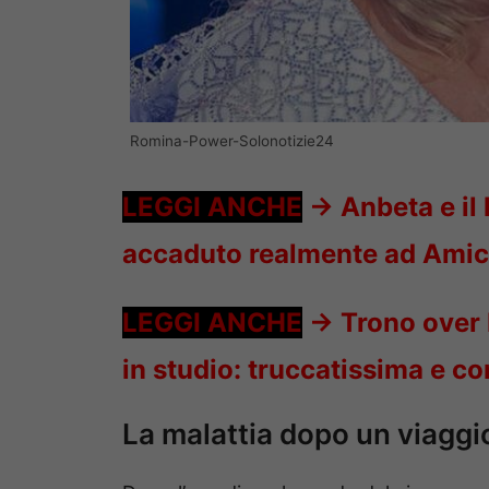
Romina-Power-Solonotizie24
LEGGI ANCHE
->
Anbeta e il 
accaduto realmente ad Amic
LEGGI ANCHE
->
Trono over 
in studio: truccatissima e c
La malattia dopo un viaggio