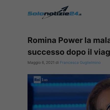
Vai
al
contenuto
Romina Power la malat
successo dopo il viagg
Maggio 6, 2021
di
Francesca Guglielmino