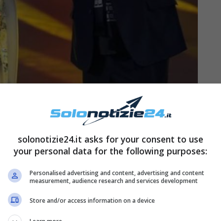
a
solonotizie24.it asks for your consent to use
your personal data for the following purposes:
wer
è arrivata all’improvviso, quando nell’estate
nell’Helio Cabala insieme alla madre Linda
Personalised advertising and content, advertising and content
measurement, audience research and services development
und Purdom e le sue figlie, come la stessa ha
e Canzoni.
Store and/or access information on a device