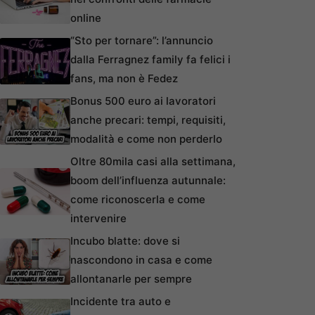
online
“Sto per tornare”: l’annuncio
dalla Ferragnez family fa felici i
fans, ma non è Fedez
Bonus 500 euro ai lavoratori
anche precari: tempi, requisiti,
modalità e come non perderlo
Oltre 80mila casi alla settimana,
boom dell’influenza autunnale:
come riconoscerla e come
intervenire
Incubo blatte: dove si
nascondono in casa e come
allontanarle per sempre
Incidente tra auto e