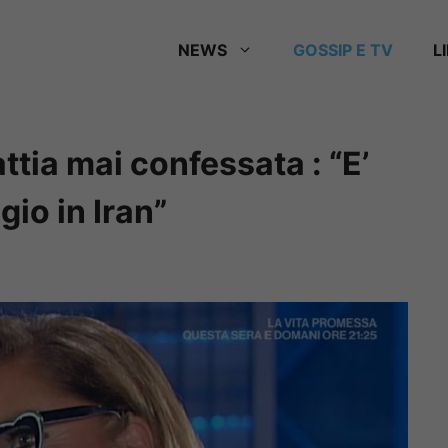
NEWS
GOSSIP E TV
L
tia mai confessata : “E’
io in Iran”