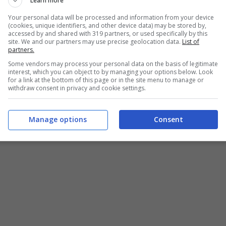
Learn more
 momenti di gioco e piccoli spettacoli ecco che
Your personal data will be processed and information from your device
iede se volesse intraprendere una carriera nel
(cookies, unique identifiers, and other device data) may be stored by,
accessed by and shared with 319 partners, or used specifically by this
uolo nel film “Ménage all’italiana” di Franco
site. We and our partners may use precise geolocation data.
List of
partners.
elle foto, poi un provino, dopo di che mi
Some vendors may process your personal data on the basis of legitimate
ette anni. Mia madre accettò che facessi il film,
interest, which you can object to by managing your options below. Look
for a link at the bottom of this page or in the site menu to manage or
i…
”. Il tutto, comunque sia non finisce di certo
withdraw consent in privacy and cookie settings.
Manage options
Consent