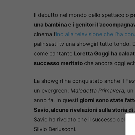
Il debutto nel mondo dello spettacolo
pe
una bambina e i genitori l’accompagna
cinema f
ino alla televisione che l’ha co
palinsesti tv una showgirl tutto tondo. D
come cantante
Loretta Goggi ha calcat
successo meritato
che ancora oggi ech
La showgirl ha conquistato anche il F
es
un evergreen:
Maledetta Primavera,
un 
anno fa. In questi
giorni sono state fat
Savio, alcune rivelazioni sulla storia di
Savio ha rivelato che il successo della
Silvio Berlusconi.