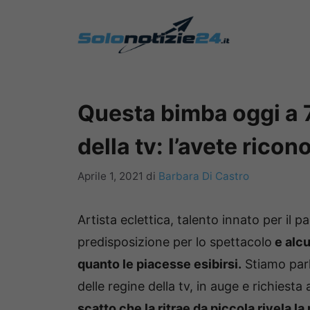
Vai
al
contenuto
Questa bimba oggi a 7
della tv: l’avete rico
Aprile 1, 2021
di
Barbara Di Castro
Artista eclettica, talento innato per il
predisposizione per lo spettacolo
e alcu
quanto le piacesse esibirsi.
Stiamo parl
delle regine della tv, in auge e richies
scatto che la ritrae da piccola rivela l