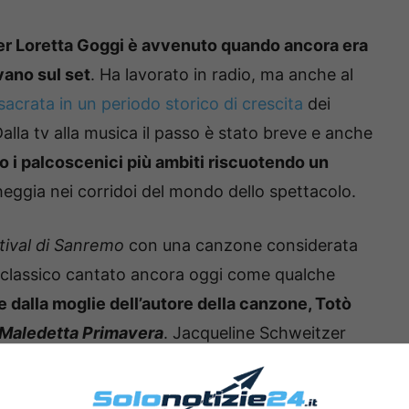
r Loretta Goggi è avvenuto quando ancora era
vano sul set
. Ha lavorato in radio, ma anche al
nsacrata in un periodo storico di crescita
dei
alla tv alla musica il passo è stato breve e anche
o i palcoscenici più ambiti riscuotendo un
eggia nei corridoi del mondo dello spettacolo.
tival di Sanremo
con una canzone considerata
classico cantato ancora oggi come qualche
te dalla moglie dell’autore della canzone, Totò
Maledetta Primavera
. Jacqueline Schweitzer
 canzone è merito di Loretta Goggi ma anche a