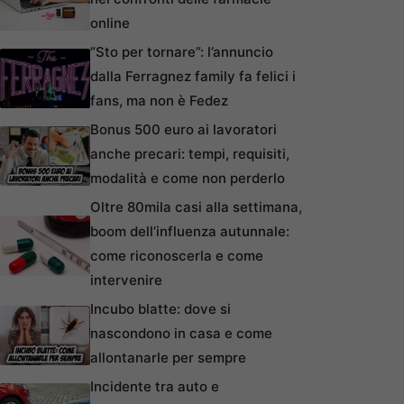
online
“Sto per tornare”: l’annuncio
dalla Ferragnez family fa felici i
fans, ma non è Fedez
Bonus 500 euro ai lavoratori
anche precari: tempi, requisiti,
modalità e come non perderlo
Oltre 80mila casi alla settimana,
boom dell’influenza autunnale:
come riconoscerla e come
intervenire
Incubo blatte: dove si
nascondono in casa e come
allontanarle per sempre
Incidente tra auto e