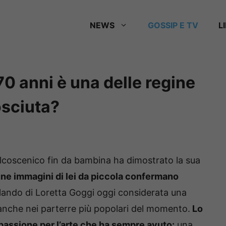
NEWS
GOSSIP E TV
L
0 anni è una delle regine
nosciuta?
 palcoscenico fin da bambina ha dimostrato la sua
ne immagini di lei da piccola confermano
ando di Loretta Goggi oggi considerata una
ta anche nei parterre più popolari del momento.
Lo
a passione per l’arte che ha sempre avuto:
una