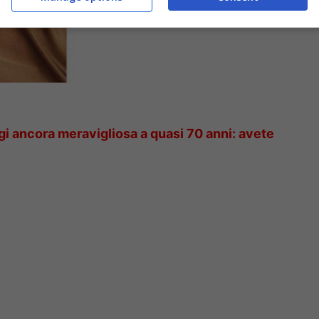
i ancora meravigliosa a quasi 70 anni: avete