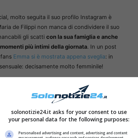
l, molto seguita il suo profilo Instagram è
Maria de Filippi non manca di condividere il suo
ancabili gli scatti
con la sua famiglia e anche
 momenti più intimi della giornata
.
In un post
 fans
Emma si è mostrata appena sveglia
: in
 sensuale: decisamente molto femminile!
mma Marrone in lingerie, un primo piano
tenuto tantissimi like
e commenti positivi, ma
fans che non mancano mai di manifestarle la loro
solonotizie24.it asks for your consent to use
pprezzata soprattutto sui social dove si rivela
your personal data for the following purposes:
 alterare la sua natura.
Personalised advertising and content, advertising and content
measurement, audience research and services development