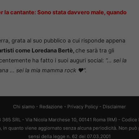
r la cantante: Sono stata davvero male, quando
erra, grata al suo pubblico a cui risponde appena
artisti come Loredana Bertè,
che sarà tra gli
ecentemente ha fatto i suoi auguri social:
“… sei la
ana … sei la mia mamma rock ❤️”.
Chi siamo
-
Redazione
-
Privacy Policy
-
Disclaimer
EB 365 SRL - Via Nicola Marchese 10, 00141 Roma (RM) - Codice F
ca, in quanto viene aggiornato senza alcuna periodicità. Non può 
sensi della legge n. 62 del 07.03.2001