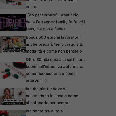
online
“Sto per tornare”: l’annuncio
dalla Ferragnez family fa felici i
fans, ma non è Fedez
Bonus 500 euro ai lavoratori
anche precari: tempi, requisiti,
modalità e come non perderlo
Oltre 80mila casi alla settimana,
boom dell’influenza autunnale:
come riconoscerla e come
intervenire
Incubo blatte: dove si
nascondono in casa e come
allontanarle per sempre
Incidente tra auto e