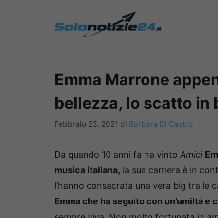
Vai
al
contenuto
Emma Marrone appena 
bellezza, lo scatto in
Febbraio 23, 2021
di
Barbara Di Castro
Da quando 10 anni fa ha vinto
Amici
Emm
musica italiana,
la sua carriera è in cont
l’hanno consacrata una vera big tra le c
Emma che ha seguito con un’umiltà e co
sempre viva.
Non molto fortunata in am