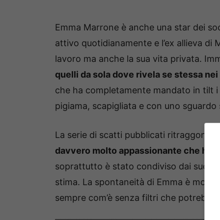
Emma Marrone è anche una star dei socia
attivo quotidianamente e l’ex allieva di 
lavoro ma anche la sua vita privata.
Imm
quelli da sola dove rivela se stessa nei
che ha completamente mandato in tilt i
pigiama, scapigliata e con uno sguardo
La serie di scatti pubblicati ritraggono
E
davvero molto appassionante che ha ot
soprattutto è stato condiviso dai suoi 
stima.
La spontaneità di Emma è molto a
sempre com’è senza filtri che potrebbero