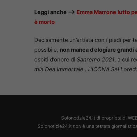
Leggi anche —->
Emma Marrone lutto pe
è morto
Decisamente un’artista con i piedi per t
possibile,
non manca d’elogiare grandi 
ospiti d’onore di
Sanremo 2021
, a cui r
mia Dea immortale ..
L’ICONA.Sei Lored
Solonotizie24.it di proprietà di W
Solonotizie24.it non è una testata giornalisti