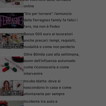
online
“Sto per tornare”: l’annuncio
dalla Ferragnez family fa felici i
fans, ma non è Fedez
Bonus 500 euro ai lavoratori
anche precari: tempi, requisiti,
modalità e come non perderlo
Oltre 80mila casi alla settimana,
boom dell’influenza autunnale:
come riconoscerla e come
intervenire
Incubo blatte: dove si
nascondono in casa e come
allontanarle per sempre
Incidente tra auto e