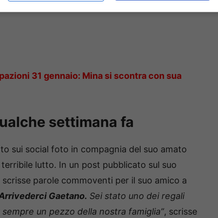
pazioni 31 gennaio: Mina si scontra con sua
ualche settimana fa
o sui social foto in compagnia del suo amato
terribile lutto. In un post pubblicato sul suo
e scrisse parole commoventi per il suo amico a
 Arrivederci Gaetano.
Sei stato uno dei regali
per sempre un pezzo della nostra famiglia”
, scrisse