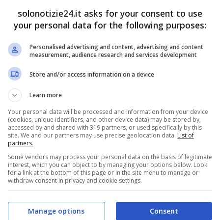
solonotizie24.it asks for your consent to use
your personal data for the following purposes:
come Alessandra Amoroso l’abbia aiutata a
l mese di dicembre. Si tratta della morte
Personalised advertising and content, advertising and content
measurement, audience research and services development
na, Gaetano. Ha raccontato Emma: “
Alessandra ci
Store and/or access information on a device
iuto.
La chiamavo giorno e notte, stavo
a mancare Gaetano mi dicevano è solo un
Learn more
to quanto un essere umano”.
Your personal data will be processed and information from your device
(cookies, unique identifiers, and other device data) may be stored by,
accessed by and shared with 319 partners, or used specifically by this
site. We and our partners may use precise geolocation data.
List of
o lo chef Alberto Naponi
partners.
Some vendors may process your personal data on the basis of legitimate
interest, which you can object to by managing your options below. Look
for a link at the bottom of this page or in the site menu to manage or
withdraw consent in privacy and cookie settings.
Manage options
Consent