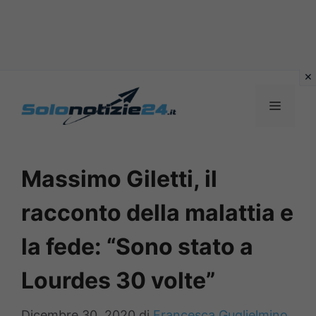
Vai
al
MENU
contenuto
Massimo Giletti, il
racconto della malattia e
la fede: “Sono stato a
Lourdes 30 volte”
Dicembre 30, 2020
di
Francesca Guglielmino