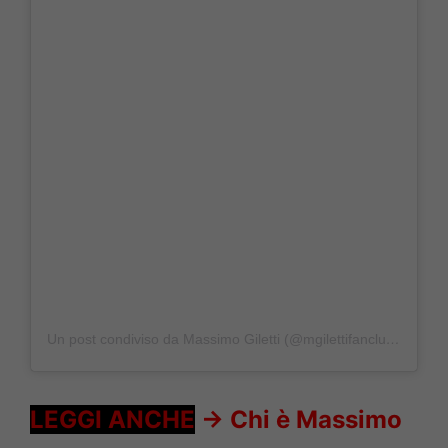
Un post condiviso da Massimo Giletti (@mgilettifanclubofficial)
LEGGI ANCHE
->
Chi è Massimo