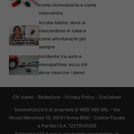
come riconoscerla e come
intervenire
Incubo blatte: dove si
nascondono in casa e
come allontanarle per
sempre
Incidente tra auto e
monopattino: ecco chi
deve risarcire i danni
Chi siamo
-
Redazione
-
Privacy Policy
-
Disclaimer
Solonotizie24.it di proprietà di WEB 365 SRL - Via
Nicola Marchese 10, 00141 Roma (RM) - Codice Fiscale
e Partita I.V.A. 12279101005
Solonotizie24.it non è una testata giornalistica, in