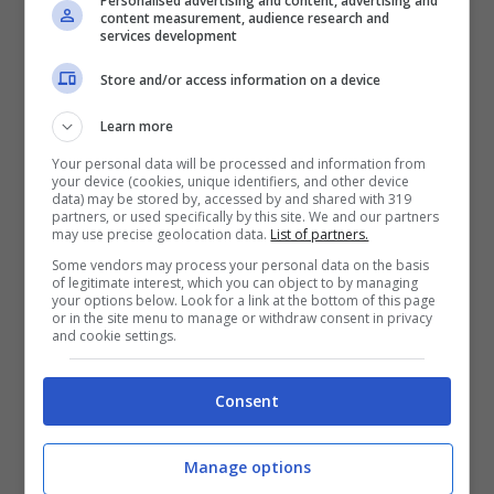
Personalised advertising and content, advertising and
content measurement, audience research and
mia vita
”.
services development
Store and/or access information on a device
Learn more
Your personal data will be processed and information from
your device (cookies, unique identifiers, and other device
data) may be stored by, accessed by and shared with 319
partners, or used specifically by this site. We and our partners
may use precise geolocation data.
List of partners.
Some vendors may process your personal data on the basis
of legitimate interest, which you can object to by managing
your options below. Look for a link at the bottom of this page
or in the site menu to manage or withdraw consent in privacy
and cookie settings.
Consent
Visualizza questo post su Instagram
Manage options