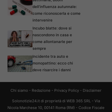
dell’influenza autunnale:
come riconoscerla e come
intervenire
Incubo blatte: dove si
nascondono in casa e
come allontanarle per
sempre
Incidente tra auto e
monopattino: ecco chi
deve risarcire i danni
Chi siamo
-
Redazione
-
Privacy Policy
-
Disclaimer
Solonotizie24.it di proprietà di WEB 365 SRL - Via
Nicola Marchese 10, 00141 Roma (RM) - Codice Fiscale