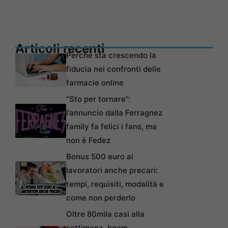
Articoli recenti
Perché sta crescendo la
fiducia nei confronti delle
farmacie online
“Sto per tornare”:
l’annuncio dalla Ferragnez
family fa felici i fans, ma
non è Fedez
Bonus 500 euro ai
lavoratori anche precari:
tempi, requisiti, modalità e
come non perderlo
Oltre 80mila casi alla
settimana, boom