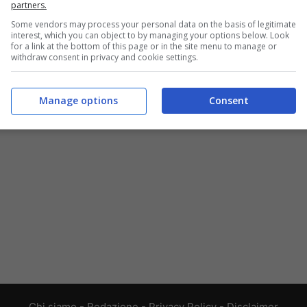
partners.
Some vendors may process your personal data on the basis of legitimate
interest, which you can object to by managing your options below. Look
for a link at the bottom of this page or in the site menu to manage or
withdraw consent in privacy and cookie settings.
Manage options
Consent
Chi siamo
-
Redazione
-
Privacy Policy
-
Disclaimer