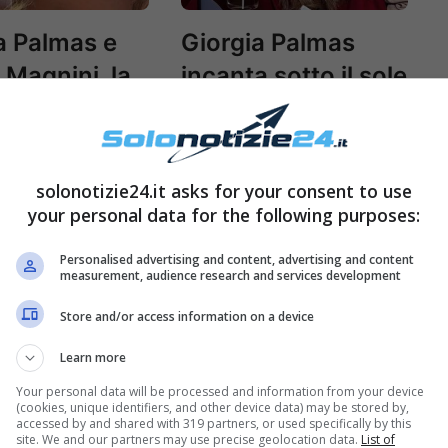
a Palmas e
Giorgia Palmas
 Magnini, la
incanta sotto il sole
sta
delle Bahamas: la
nte” di un
foto è da urlo
spiazza
solonotizie24.it asks for your consent to use
your personal data for the following purposes:
a Palmas in
Personalised advertising and content, advertising and content
measurement, audience research and services development
za senza
Store and/or access information on a device
i: cosa è
so tra i due
Learn more
Your personal data will be processed and information from your device
(cookies, unique identifiers, and other device data) may be stored by,
accessed by and shared with 319 partners, or used specifically by this
site. We and our partners may use precise geolocation data.
List of