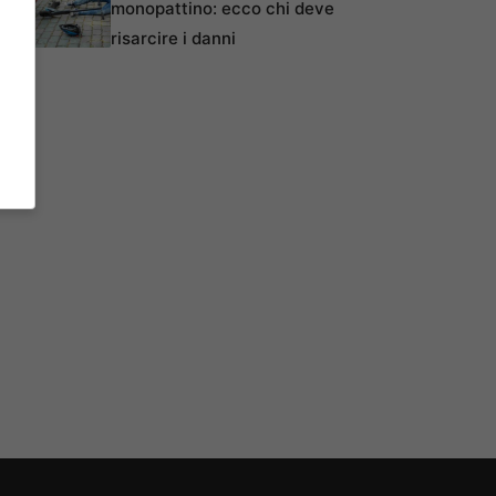
monopattino: ecco chi deve
risarcire i danni