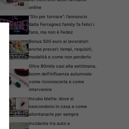
online
“Sto per tornare”: l’annuncio
dalla Ferragnez family fa felici i
fans, ma non è Fedez
Bonus 500 euro ai lavoratori
anche precari: tempi, requisiti,
modalità e come non perderlo
Oltre 80mila casi alla settimana,
boom dell’influenza autunnale:
come riconoscerla e come
intervenire
Incubo blatte: dove si
nascondono in casa e come
allontanarle per sempre
Incidente tra auto e